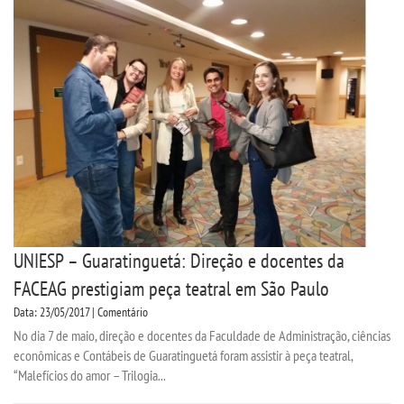
TRANSFERÊNCIA
SEGUNDA GRADUAÇÃO
MATRÍCULA
EDITAL
PUBLICAÇÕES
UNIESP – Guaratinguetá: Direção e docentes da
FACEAG prestigiam peça teatral em São Paulo
DESTAQUES
Data: 23/05/2017 | Comentário
No dia 7 de maio, direção e docentes da Faculdade de Administração, ciências
REVISTAS ELETRÔNICAS
econômicas e Contábeis de Guaratinguetá foram assistir à peça teatral,
“Malefícios do amor – Trilogia...
REVISTA CIÊNCIA CONTEMPORÂNEA