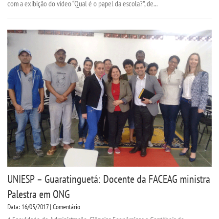
com a exibição do vídeo “Qual é o papel da escola?”, de...
CPA
PORTARIAS
LOGIN
WEBMAIL
PORTAL DE ALUNOS
PORTAL DE PROFESSORES/ACADÊMICO
UNIESP – Guaratinguetá: Docente da FACEAG ministra
UNIESP
Palestra em ONG
Data: 16/05/2017 | Comentário
CONTATO