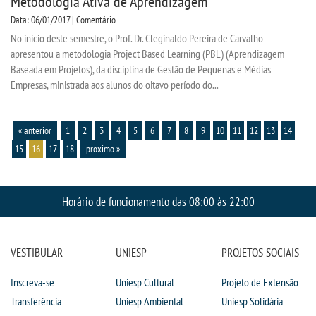
Metodologia Ativa de Aprendizagem
Data: 06/01/2017 | Comentário
No início deste semestre, o Prof. Dr. Cleginaldo Pereira de Carvalho
apresentou a metodologia Project Based Learning (PBL) (Aprendizagem
Baseada em Projetos), da disciplina de Gestão de Pequenas e Médias
Empresas, ministrada aos alunos do oitavo período do...
« anterior
1
2
3
4
5
6
7
8
9
10
11
12
13
14
15
16
17
18
proximo »
Horário de funcionamento das 08:00 às 22:00
VESTIBULAR
UNIESP
PROJETOS SOCIAIS
Inscreva-se
Uniesp Cultural
Projeto de Extensão
Transferência
Uniesp Ambiental
Uniesp Solidária