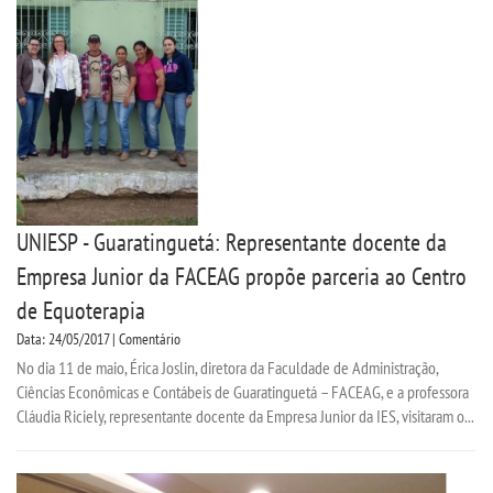
CPSA
PROUNI
FIES
CURSOS
UNIESP - Guaratinguetá: Representante docente da
BACHARELADOS
Empresa Junior da FACEAG propõe parceria ao Centro
de Equoterapia
LICENCIATURAS
Data: 24/05/2017 | Comentário
No dia 11 de maio, Érica Joslin, diretora da Faculdade de Administração,
TECNOLÓGICOS
Ciências Econômicas e Contábeis de Guaratinguetá – FACEAG, e a professora
Cláudia Riciely, representante docente da Empresa Junior da IES, visitaram o...
VESTIBULAR
INSCREVA-SE