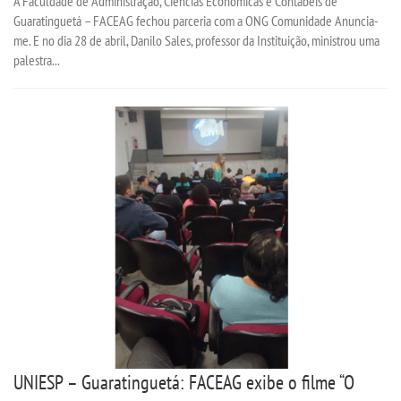
A Faculdade de Administração, Ciências Econômicas e Contábeis de
Guaratinguetá – FACEAG fechou parceria com a ONG Comunidade Anuncia-
IMPRENSA
me. E no dia 28 de abril, Danilo Sales, professor da Instituição, ministrou uma
palestra...
TRABALHE CONOSCO
OUVIDORIA
UNIESP – Guaratinguetá: FACEAG exibe o filme “O