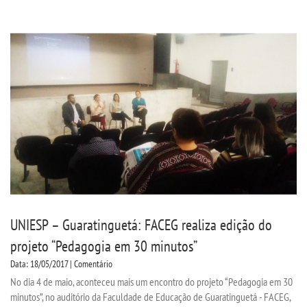
UNIESP NEWS
BOLETINS
REPOSITÓRIO
TCC
MANUAIS
REGIMENTOS
UNIESP – Guaratinguetá: FACEG realiza edição do
projeto “Pedagogia em 30 minutos”
REGULAMENTOS
Data: 18/05/2017 | Comentário
No dia 4 de maio, aconteceu mais um encontro do projeto “Pedagogia em 30
PPC
minutos”, no auditório da Faculdade de Educação de Guaratinguetá - FACEG,