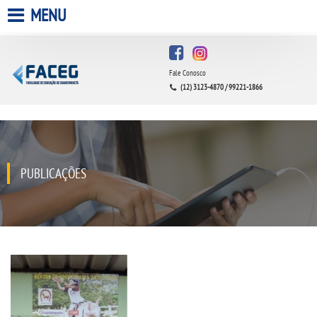
MENU
HOME
Fale Conosco
A FACULDADE
(12) 3123-4870 / 99221-1866
A UNIESP S.A.
QUEM SOMOS
PUBLICAÇÕES
INFRAESTRUTURA
BIBLIOTECA
CPA