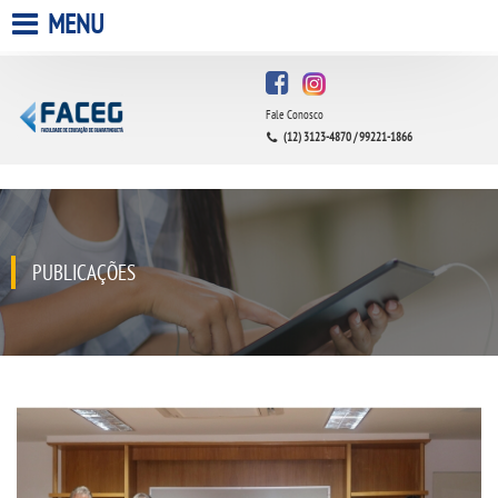
MENU
HOME
Fale Conosco
A FACULDADE
(12) 3123-4870 / 99221-1866
A UNIESP S.A.
QUEM SOMOS
PUBLICAÇÕES
INFRAESTRUTURA
BIBLIOTECA
CPA