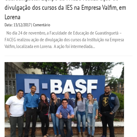
divulgação dos cursos da IES na Empresa Valfim, em
IMPRENSA
Lorena
Data: 13/12/2017 | Comentário
TRABALHE CONOSCO
No dia 24 de novembro, a Faculdade de Educação de Guaratinguetá –
FACEG realizou ação de divulgação dos cursos da Instituição na Empresa
OUVIDORIA
Valfim, localizada em Lorena. A ação foi intermediada...