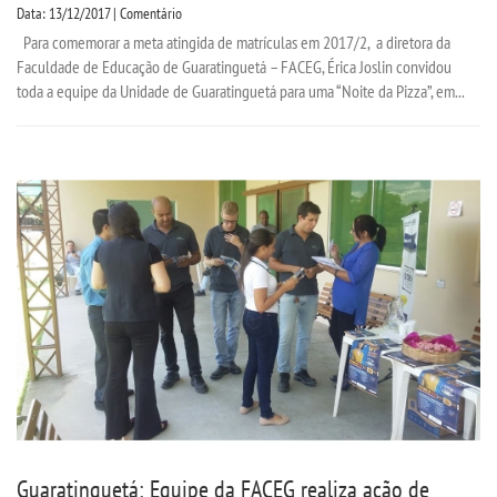
Data: 13/12/2017 | Comentário
CPA
Para comemorar a meta atingida de matrículas em 2017/2, a diretora da
Faculdade de Educação de Guaratinguetá – FACEG, Érica Joslin convidou
toda a equipe da Unidade de Guaratinguetá para uma “Noite da Pizza”, em...
PORTARIAS
LOGIN
WEBMAIL
PORTAL DE ALUNOS
PORTAL DE PROFESSORES/ACADÊMICO
UNIESP
CONTATO
Guaratinguetá: Equipe da FACEG realiza ação de