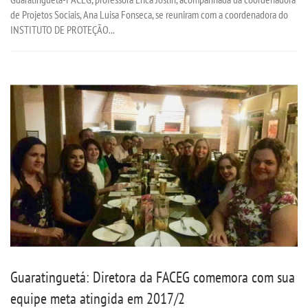
de Projetos Sociais, Ana Luisa Fonseca, se reuniram com a coordenadora do
INSTITUTO DE PROTEÇÃO...
UNIESP NEWS
BOLETINS
REPOSITÓRIO
TCC
MANUAIS
REGIMENTOS
REGULAMENTOS
Guaratinguetá: Diretora da FACEG comemora com sua
PPC
equipe meta atingida em 2017/2