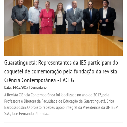
CPSA
PROUNI
FIES
CURSOS
Guaratinguetá: Representantes da IES participam do
BACHARELADOS
coquetel de comemoração pela fundação da revista
Ciência Contemporânea - FACEG
LICENCIATURAS
Data: 14/12/2017 | Comentário
A Revista Ciência Contemporânea foi idealizada no ano de 2017, pela
TECNOLÓGICOS
Professora e Diretora da Faculdade de Educação de Guaratinguetá, Érica
Barbosa Joslin. O projeto recebeu apoio integral da Presidência da UNIESP
VESTIBULAR
S.A., José Fernando Pinto da...
INSCREVA-SE