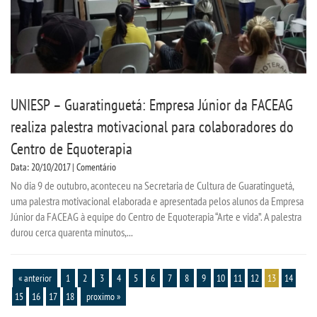
UNIESP – Guaratinguetá: Empresa Júnior da FACEAG
realiza palestra motivacional para colaboradores do
Centro de Equoterapia
Data: 20/10/2017 | Comentário
No dia 9 de outubro, aconteceu na Secretaria de Cultura de Guaratinguetá,
uma palestra motivacional elaborada e apresentada pelos alunos da Empresa
Júnior da FACEAG à equipe do Centro de Equoterapia “Arte e vida”. A palestra
durou cerca quarenta minutos,...
« anterior
1
2
3
4
5
6
7
8
9
10
11
12
13
14
15
16
17
18
proximo »