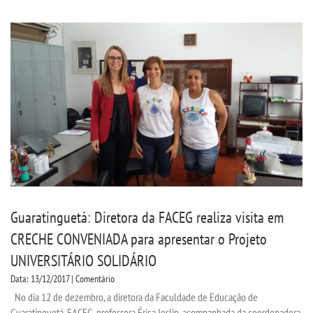
TRANSFERÊNCIA
SEGUNDA GRADUAÇÃO
MATRÍCULA
EDITAL
PUBLICAÇÕES
Guaratinguetá: Diretora da FACEG realiza visita em
DESTAQUES
CRECHE CONVENIADA para apresentar o Projeto
UNIVERSITÁRIO SOLIDÁRIO
REVISTAS ELETRÔNICAS
Data: 13/12/2017 | Comentário
No dia 12 de dezembro, a diretora da Faculdade de Educação de
REVISTA CIÊNCIA CONTEMPORÂNEA
Guaratinguetá-FACEG, professora Érica Joslin, acompanhada da coordenadora