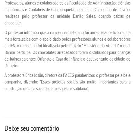
Professores, alunos e colaboradores da Faculdade de Administração, ciências
econômicas e Contábeis de Guaratinguetá apoiaram a Campanha de Páscoa,
realizada pelo professor da unidade Danilo Sales, doando caixas de
TRANSFERÊNCIA
chocolate.
O professor informou que a campanha deste ano foi um sucesso e ficou ainda
SEGUNDA GRADUAÇÃO
mais fortalecida com o apoio dado pelos professores, alunos e colaboradores
da IES. A campanha foi idealizada pelo Projeto “Ministério da Alegria”, o qual
MATRÍCULA
Danilo participa. Os chocolates arrecadados foram distribuídos para crianças
de bairros carentes, Orfanato e Casa de Infância e da Juventude da cidade de
EDITAL
Piquete.
A professora Érica Joslin, diretora da FACEG parabenizou o professor pela bela
campanha, dizendo: “Esses projetos sociais são muito importantes para a
PUBLICAÇÕES
construção de uma sociedade mais justa e solidária”.
DESTAQUES
REVISTAS ELETRÔNICAS
Deixe seu comentário
REVISTA CIÊNCIA CONTEMPORÂNEA