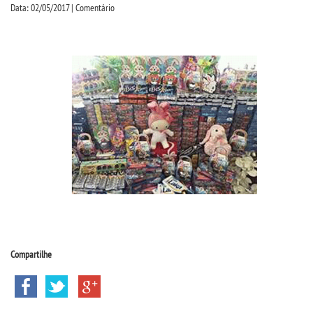
CPSA
Data: 02/05/2017 | Comentário
PROUNI
FIES
CURSOS
BACHARELADOS
LICENCIATURAS
TECNOLÓGICOS
Compartilhe
VESTIBULAR
INSCREVA-SE