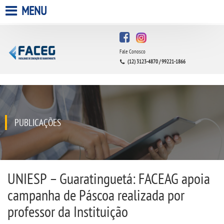
MENU
HOME
Fale Conosco
A FACULDADE
(12) 3123-4870 / 99221-1866
A UNIESP S.A.
QUEM SOMOS
PUBLICAÇÕES
INFRAESTRUTURA
BIBLIOTECA
UNIESP – Guaratinguetá: FACEAG apoia
campanha de Páscoa realizada por
CPA
professor da Instituição