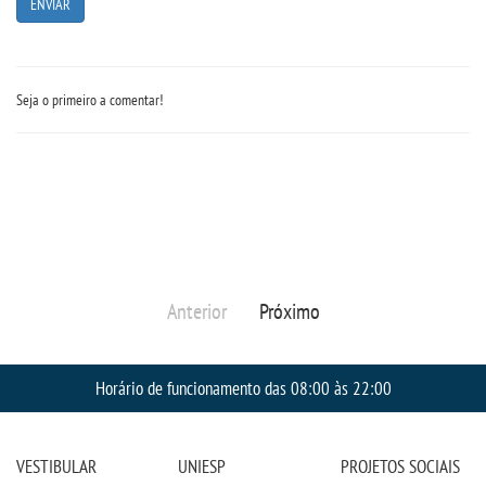
CPA
PORTARIAS
Seja o primeiro a comentar!
LOGIN
WEBMAIL
PORTAL DE ALUNOS
Anterior
Próximo
PORTAL DE PROFESSORES/ACADÊMICO
Horário de funcionamento das 08:00 às 22:00
UNIESP
CONTATO
VESTIBULAR
UNIESP
PROJETOS SOCIAIS