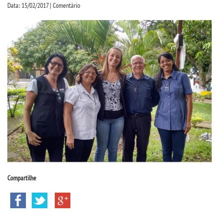
CPSA
Data: 15/02/2017 | Comentário
PROUNI
FIES
CURSOS
BACHARELADOS
LICENCIATURAS
TECNOLÓGICOS
Compartilhe
VESTIBULAR
INSCREVA-SE