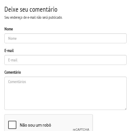
Deixe seu comentário
UNIESP NEWS
Seu endereço de e-mail não será publicado.
BOLETINS
Nome
REPOSITÓRIO
E-mail
TCC
Comentário
MANUAIS
REGIMENTOS
REGULAMENTOS
PPC