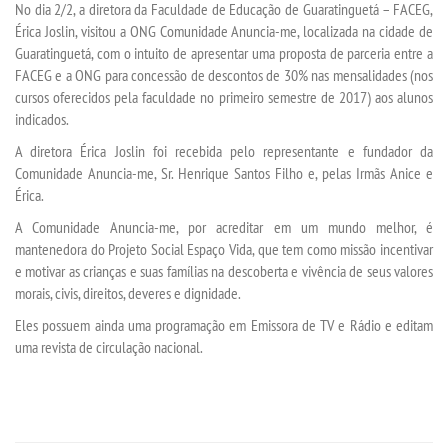
No dia 2/2, a diretora da Faculdade de Educação de Guaratinguetá – FACEG,
Érica Joslin, visitou a ONG Comunidade Anuncia-me, localizada na cidade de
Guaratinguetá, com o intuito de apresentar uma proposta de parceria entre a
TRANSFERÊNCIA
FACEG e a ONG para concessão de descontos de 30% nas mensalidades (nos
cursos oferecidos pela faculdade no primeiro semestre de 2017) aos alunos
SEGUNDA GRADUAÇÃO
indicados.
A diretora Érica Joslin foi recebida pelo representante e fundador da
MATRÍCULA
Comunidade Anuncia-me, Sr. Henrique Santos Filho e, pelas Irmãs Anice e
Érica.
EDITAL
A Comunidade Anuncia-me, por acreditar em um mundo melhor, é
mantenedora do Projeto Social Espaço Vida, que tem como missão incentivar
e motivar as crianças e suas famílias na descoberta e vivência de seus valores
PUBLICAÇÕES
morais, civis, direitos, deveres e dignidade.
Eles possuem ainda uma programação em Emissora de TV e Rádio e editam
DESTAQUES
uma revista de circulação nacional.
REVISTAS ELETRÔNICAS
REVISTA CIÊNCIA CONTEMPORÂNEA