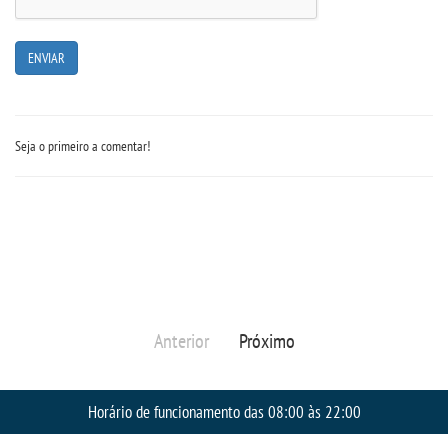
CPA
PORTARIAS
LOGIN
Seja o primeiro a comentar!
WEBMAIL
PORTAL DE ALUNOS
PORTAL DE PROFESSORES/ACADÊMICO
Anterior
Próximo
UNIESP
Horário de funcionamento das 08:00 às 22:00
CONTATO