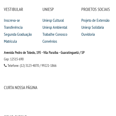
IMPRENSA
VESTIBULAR
UNIESP
PROJETOS SOCIAIS
Inscreva-se
Uniesp Cultural
Projeto de Extensão
TRABALHE CONOSCO
Transferência
Uniesp Ambiental
Uniesp Solidária
Segunda Graduação
Trabalhe Conosco
Ouvidoria
OUVIDORIA
Matrícula
Convênios
Avenida Pedro de Toledo, 195 - Vila Paraíba - Guaratinguetá / SP
Cep: 12515-690
Telefone: (12) 3123-4870 / 99221-1866
CURTA NOSSA PÁGINA