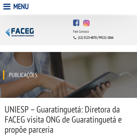
MENU
HOME
Fale Conosco
A FACULDADE
(12) 3123-4870 / 99221-1866
A UNIESP S.A.
QUEM SOMOS
PUBLICAÇÕES
INFRAESTRUTURA
BIBLIOTECA
UNIESP – Guaratinguetá: Diretora da
FACEG visita ONG de Guaratinguetá e
CPA
propõe parceria