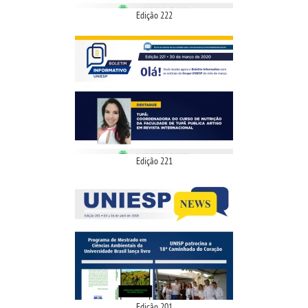
Edição 222
CPA
PORTARIAS
LOGIN
WEBMAIL
Edição 221
PORTAL DE ALUNOS
PORTAL DE PROFESSORES/ACADÊMICO
UNIESP
CONTATO
Edição 201