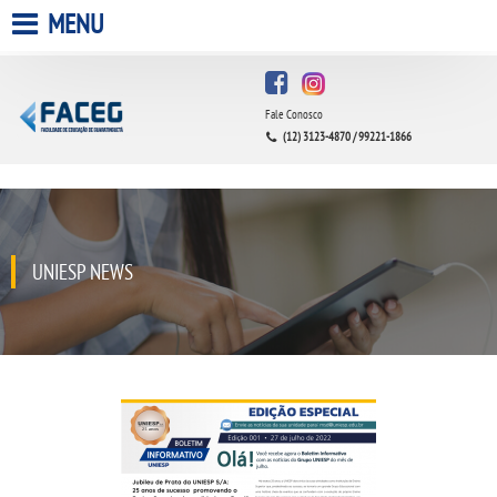
MENU
HOME
Fale Conosco
A FACULDADE
(12) 3123-4870 / 99221-1866
A UNIESP S.A.
QUEM SOMOS
UNIESP NEWS
INFRAESTRUTURA
BIBLIOTECA
CPA