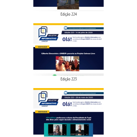
UNIESP NEWS
Edição 224
BOLETINS
REPOSITÓRIO
TCC
Edição 223
MANUAIS
REGIMENTOS
REGULAMENTOS
PPC