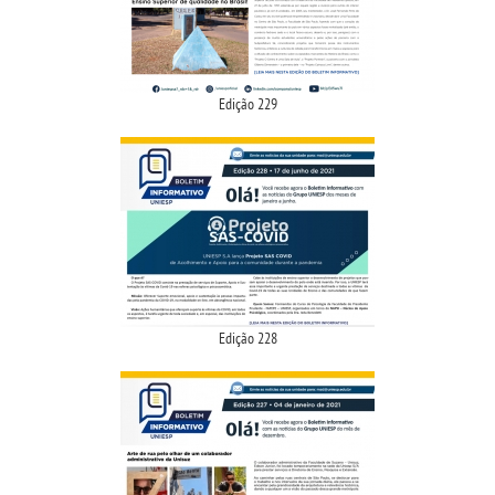
CPSA
PROUNI
Edição 229
FIES
CURSOS
BACHARELADOS
LICENCIATURAS
Edição 228
TECNOLÓGICOS
VESTIBULAR
INSCREVA-SE