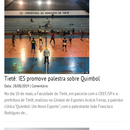
CPSA
PROUNI
CURSOS
BACHARELADOS
LICENCIATURAS
Tietê: IES promove palestra sobre Quimbol
TECNOLÓGICOS
Data: 28/08/2019 | Comentário
No dia 10 de maio, a Faculdade de Tietê, em parceria com o CREF/SP e a
prefeitura de Tietê, realizou no Ginásio de Esportes Acácio Ferraz, a palestra
VESTIBULAR
clínica "Quimbol: Um Novo Esporte", com o palestrante João Francisco
Rodrigues de...
INSCREVA-SE