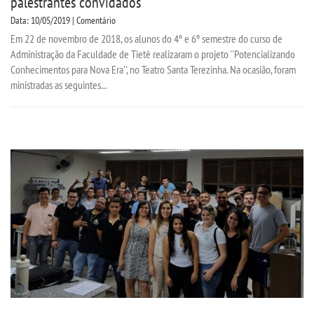
palestrantes convidados
Data: 10/05/2019 | Comentário
TRABALHE CONOSCO
Em 22 de novembro de 2018, os alunos do 4º e 6º semestre do curso de
Administração da Faculdade de Tietê realizaram o projeto ''Potencializando
OUVIDORIA
Conhecimentos para Nova Era'', no Teatro Santa Terezinha. Na ocasião, foram
ministradas as seguintes...