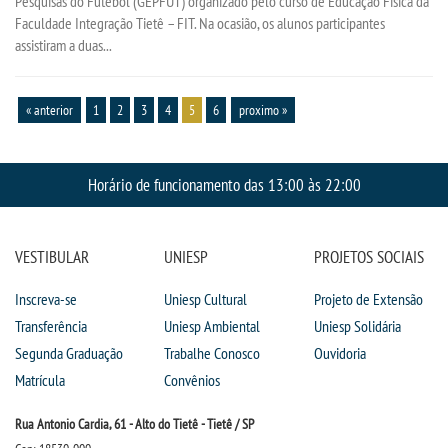
Pesquisas do Futebol (GEPFUT) organizado pelo curso de Educação Física da
Faculdade Integração Tietê – FIT. Na ocasião, os alunos participantes
assistiram a duas...
« anterior
1
2
3
4
5
6
proximo »
Horário de funcionamento das 13:00 às 22:00
VESTIBULAR
UNIESP
PROJETOS SOCIAIS
Inscreva-se
Uniesp Cultural
Projeto de Extensão
Transferência
Uniesp Ambiental
Uniesp Solidária
Segunda Graduação
Trabalhe Conosco
Ouvidoria
Matrícula
Convênios
Rua Antonio Cardia, 61 - Alto do Tietê - Tietê / SP