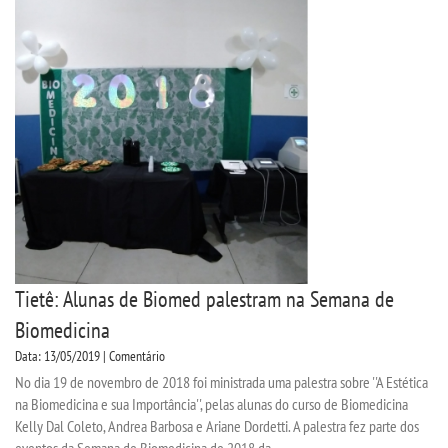
TRANSFERÊNCIA
SEGUNDA GRADUAÇÃO
MATRÍCULA
EDITAL
PUBLICAÇÕES
DESTAQUES
Tietê: Alunas de Biomed palestram na Semana de
Biomedicina
UNIESP NEWS
Data: 13/05/2019 | Comentário
No dia 19 de novembro de 2018 foi ministrada uma palestra sobre ''A Estética
REPOSITÓRIO
na Biomedicina e sua Importância'', pelas alunas do curso de Biomedicina
Kelly Dal Coleto, Andrea Barbosa e Ariane Dordetti. A palestra fez parte dos