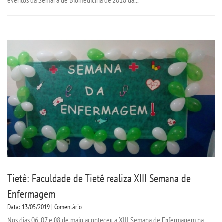
eventos da Semana de Biomedicina de 2018 da...
APOIO AO DISCENTE
BIBLIOTECA
CPA
INFORMÁTICA
INFRAESTRUTURA
MANUAIS
PDI
Tietê: Faculdade de Tietê realiza XIII Semana de
PPC
Enfermagem
Data: 13/05/2019 | Comentário
REGIMENTO GERAL
Nos dias 06, 07 e 08 de maio aconteceu a XIII Semana de Enfermagem na