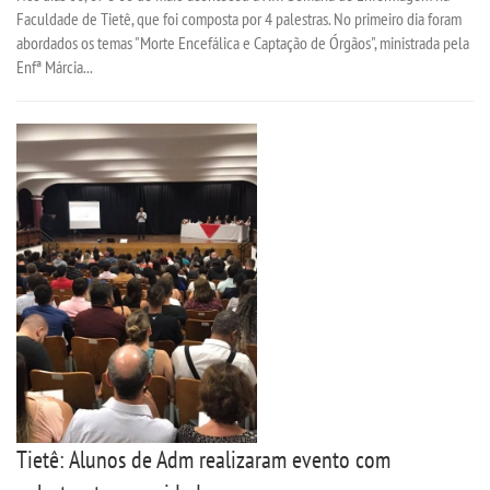
Faculdade de Tietê, que foi composta por 4 palestras. No primeiro dia foram
abordados os temas "Morte Encefálica e Captação de Órgãos", ministrada pela
REGULAMENTOS
Enfª Márcia...
LOGIN
WEBMAIL
PORTAL DE ALUNOS
PORTAL DE PROFESSORES/ACADÊMICO
UNIESP
CONTATO
Tietê: Alunos de Adm realizaram evento com
IMPRENSA