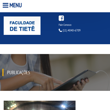
MENU
HOME
Fale Conosco
(11) 4040-6709
A FACULDADE
A UNIESP S.A.
QUEM SOMOS
PUBLICAÇÕES
INFRAESTRUTURA
BIBLIOTECA
CPA