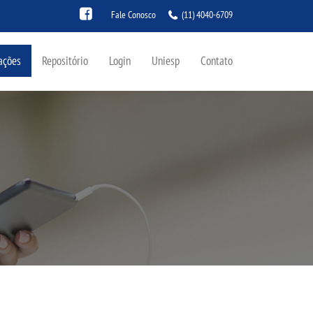
Fale Conosco
(11) 4040-6709
ações
Repositório
Login
Uniesp
Contato