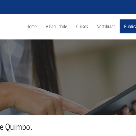
Home
A Faculdade
Cursos
Vestibular
Public
re Quimbol