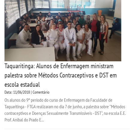
CPSA
PROUNI
ENADE
NAD
Taquaritinga: Alunos de Enfermagem ministram
COMITÊ DE ÉTICA
palestra sobre Métodos Contraceptivos e DST em
PESQUISA DE EXTENSÃO
escola estadual
Data: 11/06/2018 | Comentário
Os alunos do 9º período do curso de Enfermagem da Faculdade de
CURSOS
Taquaritinga - FTGA realizaram no dia 7 de junho, a palestra sobre "Métodos
contraceptivos e Doenças Sexualmente Transmissíveis - DST", na escola E.E.
BACHARELADOS
Prof. Anibal do Prado E...
LICENCIATURAS