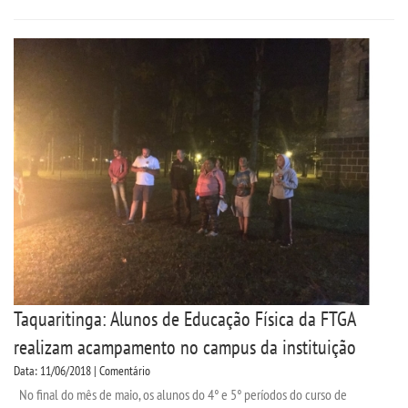
EDITAL - ADENDO 1
PUBLICAÇÕES
DESTAQUES
UNIESP NEWS
LOGIN
WEBMAIL
Taquaritinga: Alunos de Educação Física da FTGA
PORTAL DE ALUNOS
realizam acampamento no campus da instituição
Data: 11/06/2018 | Comentário
PORTAL DE PROFESSORES/ACADÊMICO
No final do mês de maio, os alunos do 4° e 5° períodos do curso de