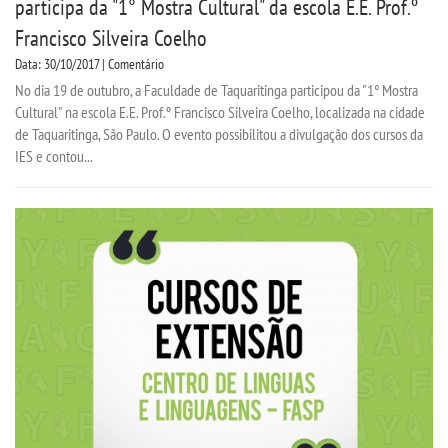
participa da "1° Mostra Cultural" da escola E.E. Prof.º
Francisco Silveira Coelho
Data: 30/10/2017 | Comentário
No dia 19 de outubro, a Faculdade de Taquaritinga participou da "1° Mostra
Cultural" na escola E.E. Prof.º Francisco Silveira Coelho, localizada na cidade
de Taquaritinga, São Paulo. O evento possibilitou a divulgação dos cursos da
IES e contou...