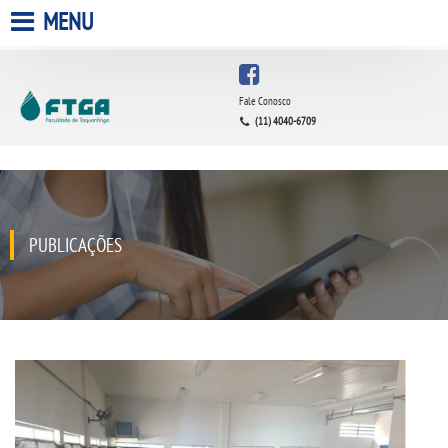
MENU
HOME
Fale Conosco
(11) 4040-6709
A FACULDADE
A UNIESP S.A.
QUEM SOMOS
PUBLICAÇÕES
INFRAESTRUTURA
BIBLIOTECA
CPA