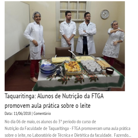
TECNOLÓGICOS
EXTENSÃO
VESTIBULAR
INSCREVA-SE
TRANSFERÊNCIA
Taquaritinga: Alunos de Nutrição da FTGA
SEGUNDA GRADUAÇÃO
promovem aula prática sobre o leite
Data: 11/06/2018 | Comentário
MATRÍCULA
No dia 06 de maio, os alunos do 3° período do curso de
Nutrição da Faculdade de Taquaritinga - FTGA promoveram uma aula prática
EDITAL
sobre o leite, no Laboratório de Técnica e Dietética da faculdade. Fazendo...