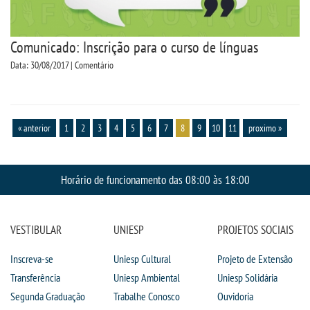
Comunicado: Inscrição para o curso de línguas
Data: 30/08/2017 | Comentário
« anterior
1
2
3
4
5
6
7
8
9
10
11
proximo »
Horário de funcionamento das 08:00 às 18:00
VESTIBULAR
UNIESP
PROJETOS SOCIAIS
Inscreva-se
Uniesp Cultural
Projeto de Extensão
Transferência
Uniesp Ambiental
Uniesp Solidária
Segunda Graduação
Trabalhe Conosco
Ouvidoria