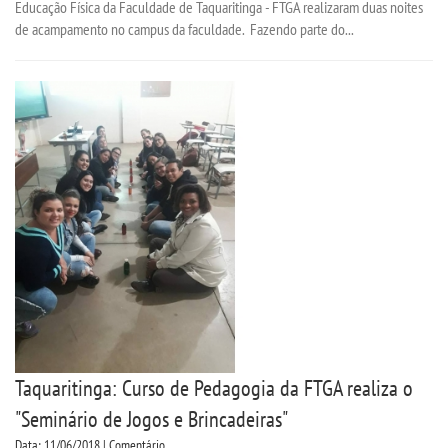
Educação Física da Faculdade de Taquaritinga - FTGA realizaram duas noites
de acampamento no campus da faculdade. Fazendo parte do...
UNIESP
CONTATO
IMPRENSA
TRABALHE CONOSCO
OUVIDORIA
Taquaritinga: Curso de Pedagogia da FTGA realiza o
"Seminário de Jogos e Brincadeiras"
Data: 11/06/2018 | Comentário