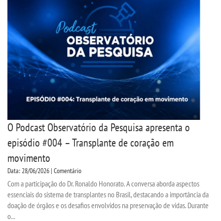
TECNOLÓGICOS
EXTENSÃO
VESTIBULAR
INSCREVA-SE
O Podcast Observatório da Pesquisa apresenta o
TRANSFERÊNCIA
episódio #004 – Transplante de coração em
movimento
SEGUNDA GRADUAÇÃO
Data: 28/06/2026 | Comentário
Com a participação do Dr. Ronaldo Honorato. A conversa aborda aspectos
MATRÍCULA
essenciais do sistema de transplantes no Brasil, destacando a importância da
doação de órgãos e os desafios envolvidos na preservação de vidas. Durante
EDITAL
o...