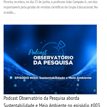
Pereira, recebeu, no dia 23 de junho, o professor João Campato Jr., um dos
responsáveis pela gestão de revistas científicas do Grupo Educacional. Na
UNIESP
ocasião,...
CONTATO
IMPRENSA
TRABALHE CONOSCO
OUVIDORIA
Podcast Observatório da Pesquisa aborda
Sustentabilidade e Meio Ambiente no episódio #003