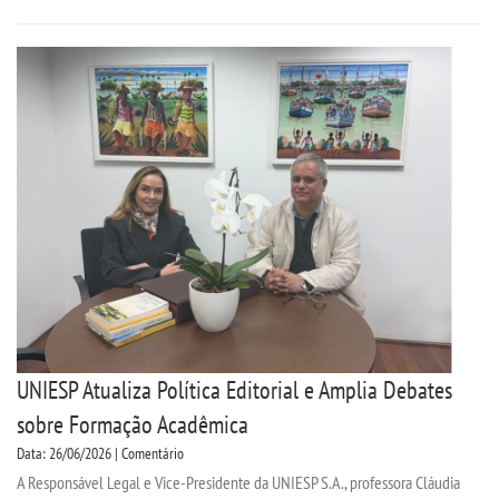
EDITAL - ADENDO 1
PUBLICAÇÕES
DESTAQUES
UNIESP NEWS
LOGIN
WEBMAIL
UNIESP Atualiza Política Editorial e Amplia Debates
PORTAL DE ALUNOS
sobre Formação Acadêmica
Data: 26/06/2026 | Comentário
PORTAL DE PROFESSORES/ACADÊMICO
A Responsável Legal e Vice-Presidente da UNIESP S.A., professora Cláudia