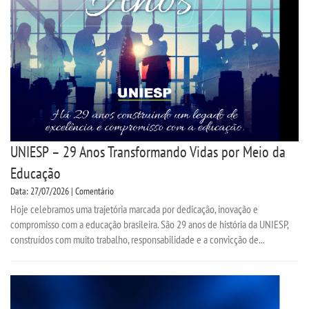
CPSA
PROUNI
ENADE
NAD
UNIESP – 29 Anos Transformando Vidas por Meio da
COMITÊ DE ÉTICA
Educação
PESQUISA DE EXTENSÃO
Data: 27/07/2026 | Comentário
Hoje celebramos uma trajetória marcada por dedicação, inovação e
compromisso com a educação brasileira. São 29 anos de história da UNIESP,
CURSOS
construídos com muito trabalho, responsabilidade e a convicção de...
BACHARELADOS
LICENCIATURAS