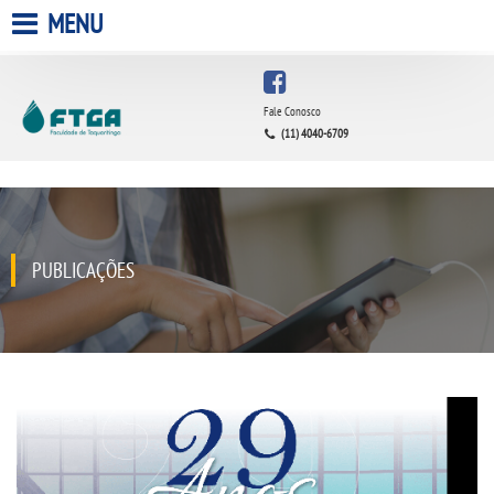
MENU
HOME
Fale Conosco
(11) 4040-6709
A FACULDADE
A UNIESP S.A.
QUEM SOMOS
PUBLICAÇÕES
INFRAESTRUTURA
BIBLIOTECA
CPA