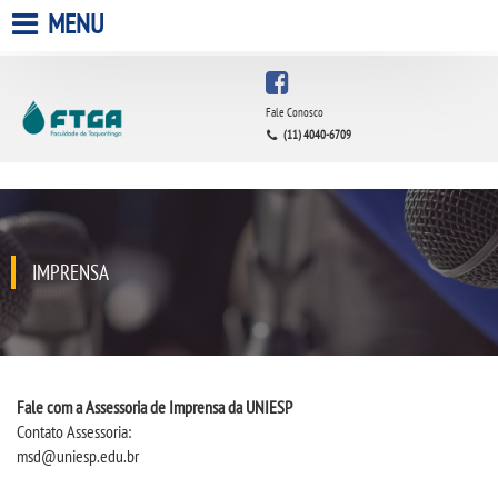
MENU
HOME
Fale Conosco
(11) 4040-6709
A FACULDADE
A UNIESP S.A.
QUEM SOMOS
IMPRENSA
INFRAESTRUTURA
BIBLIOTECA
Fale com a Assessoria de Imprensa da UNIESP
Contato Assessoria:
CPA
msd@uniesp.edu.br