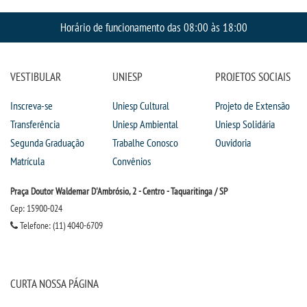
CPSA
Horário de funcionamento das 08:00 às 18:00
PROUNI
VESTIBULAR
UNIESP
PROJETOS SOCIAIS
ENADE
Inscreva-se
Uniesp Cultural
Projeto de Extensão
NAD
Transferência
Uniesp Ambiental
Uniesp Solidária
Segunda Graduação
Trabalhe Conosco
Ouvidoria
COMITÊ DE ÉTICA
Matrícula
Convênios
PESQUISA DE EXTENSÃO
Praça Doutor Waldemar D'Ambrósio, 2 - Centro - Taquaritinga / SP
Cep: 15900-024
Telefone: (11) 4040-6709
CURSOS
BACHARELADOS
CURTA NOSSA PÁGINA
LICENCIATURAS