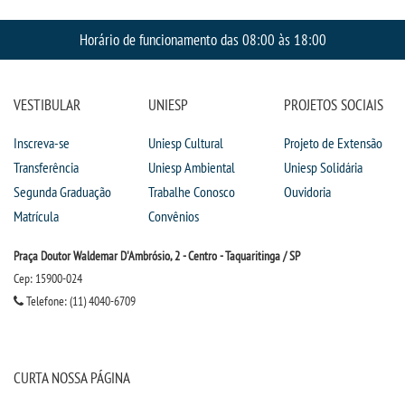
Horário de funcionamento das 08:00 às 18:00
TECNOLÓGICOS
EXTENSÃO
VESTIBULAR
UNIESP
PROJETOS SOCIAIS
Inscreva-se
Uniesp Cultural
Projeto de Extensão
VESTIBULAR
Transferência
Uniesp Ambiental
Uniesp Solidária
Segunda Graduação
Trabalhe Conosco
Ouvidoria
INSCREVA-SE
Matrícula
Convênios
TRANSFERÊNCIA
Praça Doutor Waldemar D'Ambrósio, 2 - Centro - Taquaritinga / SP
Cep: 15900-024
SEGUNDA GRADUAÇÃO
Telefone: (11) 4040-6709
MATRÍCULA
CURTA NOSSA PÁGINA
EDITAL