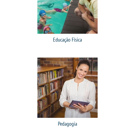
CPSA
PROUNI
ENADE
Educação Física
NAD
COMITÊ DE ÉTICA
PESQUISA DE EXTENSÃO
CURSOS
BACHARELADOS
Pedagogia
LICENCIATURAS