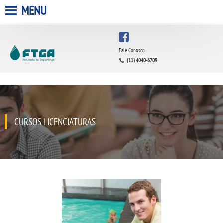
MENU
HOME
Fale Conosco
(11) 4040-6709
A FACULDADE
A UNIESP S.A.
QUEM SOMOS
CURSOS LICENCIATURAS
INFRAESTRUTURA
BIBLIOTECA
CPA