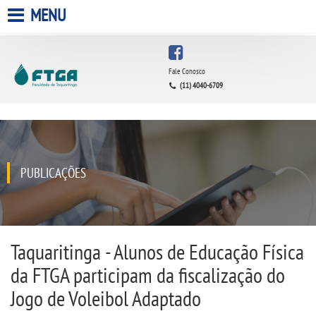
MENU
HOME
Fale Conosco
(11) 4040-6709
A FACULDADE
A UNIESP S.A.
QUEM SOMOS
PUBLICAÇÕES
INFRAESTRUTURA
BIBLIOTECA
Taquaritinga - Alunos de Educação Física
da FTGA participam da fiscalização do
CPA
Jogo de Voleibol Adaptado