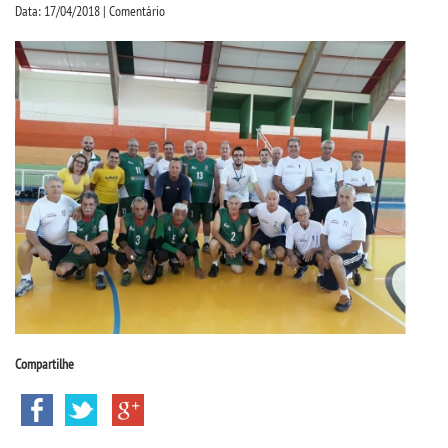
CPSA
Data: 17/04/2018 | Comentário
PROUNI
ENADE
NAD
COMITÊ DE ÉTICA
PESQUISA DE EXTENSÃO
CURSOS
Compartilhe
BACHARELADOS
LICENCIATURAS