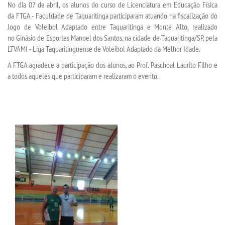
No dia 07 de abril, os alunos do curso de Licenciatura em Educação Física
da FTGA - Faculdade de Taquaritinga participaram atuando na fiscalização do
TECNOLÓGICOS
Jogo de Voleibol Adaptado entre Taquaritinga e Monte Alto, realizado
no Ginásio de Esportes Manoel dos Santos, na cidade de Taquaritinga/SP, pela
LTVAMI - Liga Taquaritinguense de Voleibol Adaptado da Melhor Idade.
EXTENSÃO
A FTGA agradece a participação dos alunos, ao Prof. Paschoal Laurito Filho e
a todos aqueles que participaram e realizaram o evento.
VESTIBULAR
INSCREVA-SE
TRANSFERÊNCIA
SEGUNDA GRADUAÇÃO
MATRÍCULA
EDITAL