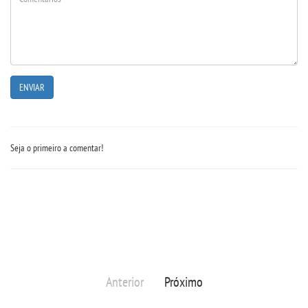
UNIESP
CONTATO
IMPRENSA
TRABALHE CONOSCO
Seja o primeiro a comentar!
OUVIDORIA
Anterior
Próximo