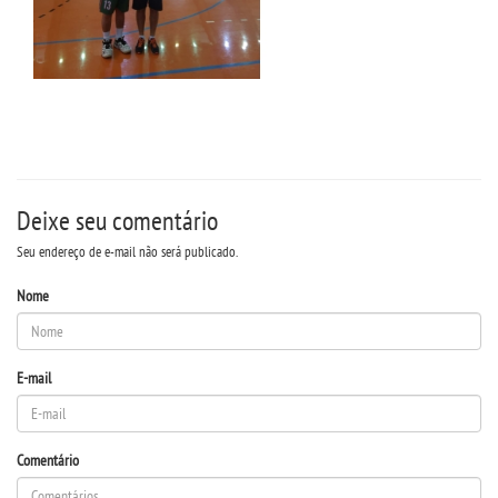
EDITAL - ADENDO 1
PUBLICAÇÕES
DESTAQUES
Deixe seu comentário
UNIESP NEWS
Seu endereço de e-mail não será publicado.
LOGIN
Nome
WEBMAIL
E-mail
PORTAL DE ALUNOS
Comentário
PORTAL DE PROFESSORES/ACADÊMICO