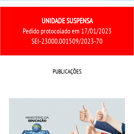
CPA
UNIDADE SUSPENSA
CPSA
Pedido protocolado em 17/01/2023
PROUNI
SEI-23000.001509/2023-70
CURSOS
BACHARELADOS
PUBLICAÇÕES
LICENCIATURAS
TECNOLÓGICOS
VESTIBULAR