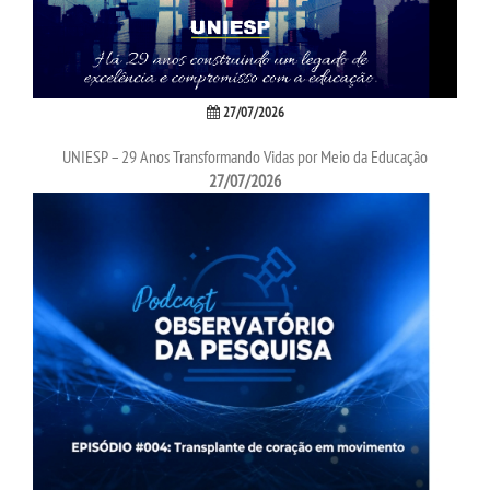
REPOSITÓRIO
MANUAIS
27/07/2026
REGIMENTOS
UNIESP – 29 Anos Transformando Vidas por Meio da Educação
27/07/2026
DISCENTES
LOGIN
WEBMAIL
PORTAL DE ALUNOS
PORTAL DE PROFESSORES/ACADÊMICO
UNIESP