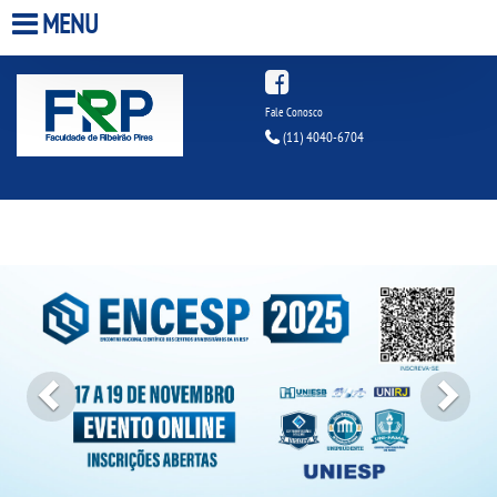
MENU
HOME
Fale Conosco
(11) 4040-6704
A FACULDADE
A UNIESP S.A.
Previous
Next
QUEM SOMOS
ESTÁGIOS
INFRAESTRUTURA
BIBLIOTECA