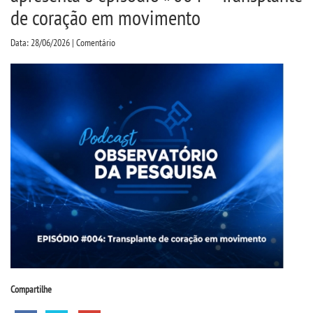
CPA
de coração em movimento
Data: 28/06/2026 | Comentário
CPSA
PROUNI
CURSOS
BACHARELADOS
LICENCIATURAS
TECNOLÓGICOS
VESTIBULAR
Compartilhe