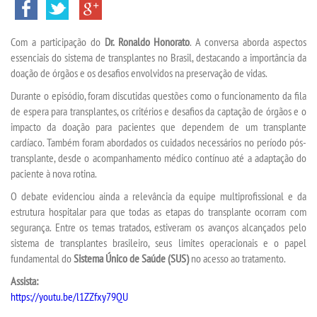
INSCREVA-SE
Com a participação do
Dr. Ronaldo Honorato
. A conversa aborda aspectos
TRANSFERÊNCIA
essenciais do sistema de transplantes no Brasil, destacando a importância da
doação de órgãos e os desafios envolvidos na preservação de vidas.
SEGUNDA GRADUAÇÃO
Durante o episódio, foram discutidas questões como o funcionamento da fila
de espera para transplantes, os critérios e desafios da captação de órgãos e o
MATRÍCULA
impacto da doação para pacientes que dependem de um transplante
cardíaco. Também foram abordados os cuidados necessários no período pós-
transplante, desde o acompanhamento médico contínuo até a adaptação do
EDITAL
paciente à nova rotina.
O debate evidenciou ainda a relevância da equipe multiprofissional e da
PUBLICAÇÕES
estrutura hospitalar para que todas as etapas do transplante ocorram com
segurança. Entre os temas tratados, estiveram os avanços alcançados pelo
DESTAQUES
sistema de transplantes brasileiro, seus limites operacionais e o papel
fundamental do
Sistema Único de Saúde (SUS)
no acesso ao tratamento.
UNIESP NEWS
Assista:
https://youtu.be/l1ZZfxy79QU