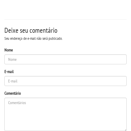
REPOSITÓRIO
MANUAIS
Deixe seu comentário
REGIMENTOS
Seu endereço de e-mail não será publicado.
DISCENTES
Nome
LOGIN
E-mail
WEBMAIL
Comentário
PORTAL DE ALUNOS
PORTAL DE PROFESSORES/ACADÊMICO
UNIESP