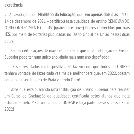
REPOSITÓRIO
excelência
;
2° As avaliações do
Ministério da Educação
, que
em apenas dois dias
– 13 e
MANUAIS
14 de dezembro de 2021 – certificou essa qualidade de ensino RENOVANDO
O RECONHECIMENTO de
49 (quarenta e nove) Cursos
oferecidos por suas
REGIMENTOS
IES
, por meio de Portarias publicadas no Diário Oficial da União nessas duas
datas.
DISCENTES
São as certificações de mais credibilidade que uma Instituição de Ensino
Superior pode ter num único ano, ainda mais num ano desafiador.
Esses resultados muito positivos só fazem com que todos da UNIESP
LOGIN
tenham vontade de fazer cada vez mais e melhor para que, em 2022, possam
comemorar seu Jubileu de Prata valendo Ouro!
WEBMAIL
Você que está buscando uma Instituição de Ensino Superior para realizar
um Curso de Graduação de qualidade, certificada pelos alunos que nela
PORTAL DE ALUNOS
estudam e pelo MEC, venha para a UNIESP e faça parte desse sucesso. Feliz
2022!
PORTAL DE PROFESSORES/ACADÊMICO
UNIESP