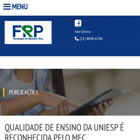
MENU
HOME
Fale Conosco
(11) 4040-6704
A FACULDADE
A UNIESP S.A.
QUEM SOMOS
PUBLICAÇÕES
ESTÁGIOS
INFRAESTRUTURA
QUALIDADE DE ENSINO DA UNIESP É
BIBLIOTECA
RECONHECIDA PELO MEC