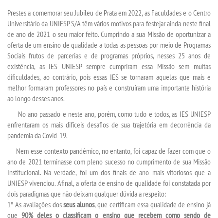
INSCREVA-SE
Prestes a comemorar seu Jubileu de Prata em 2022, as Faculdades e o Centro
Universitário da UNIESP S/A têm vários motivos para festejar ainda neste final
TRANSFERÊNCIA
de ano de 2021 o seu maior feito. Cumprindo a sua Missão de oportunizar a
oferta de um ensino de qualidade a todas as pessoas por meio de Programas
Sociais frutos de parcerias e de programas próprios, nesses 25 anos de
SEGUNDA GRADUAÇÃO
existência, as IES UNIESP sempre cumpriram essa Missão sem muitas
dificuldades, ao contrário, pois essas IES se tornaram aquelas que mais e
MATRÍCULA
melhor formaram professores no país e construíram uma importante história
ao longo desses anos.
EDITAL
No ano passado e neste ano, porém, como tudo e todos, as IES UNIESP
enfrentaram os mais difíceis desafios de sua trajetória em decorrência da
pandemia da Covid-19.
PUBLICAÇÕES
Nem esse contexto pandêmico, no entanto, foi capaz de fazer com que o
ano de 2021 terminasse com pleno sucesso no cumprimento de sua Missão
DESTAQUES
Institucional. Na verdade, foi um dos finais de ano mais vitoriosos que a
UNIESP vivenciou. Afinal, a oferta de ensino de qualidade foi constatada por
UNIESP NEWS
dois paradigmas que não deixam qualquer dúvida a respeito:
1º As avaliações dos
seus alunos
, que certificam essa qualidade de ensino já
que
90% deles o classificam o ensino que recebem como sendo de