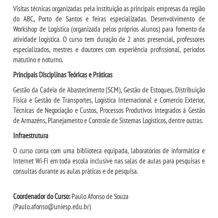
Visitas técnicas organizadas pela instituição as principais empresas da região
do ABC, Porto de Santos e feiras especializadas. Desenvolvimento de
CONTATO
Workshop de Logística (organizada pelos próprios alunos) para fomento da
atividade logística. O curso tem duração de 2 anos presencial, professores
especializados, mestres e doutores com experiência profissional, períodos
IMPRENSA
matutino e noturno.
Principais Disciplinas Teóricas e Práticas
TRABALHE CONOSCO
Gestão da Cadeia de Abastecimento (SCM), Gestão de Estoques, Distribuição
Física e Gestão de Transportes, Logística Internacional e Comercio Exterior,
OUVIDORIA
Técnicas de Negociação e Custos, Processos Produtivos integrados á Gestão
de Armazéns, Planejamento e Controle de Sistemas Logísticos, dentre outras.
Infraestrutura
O curso conta com uma biblioteca equipada, laboratórios de informática e
Internet Wi-Fi em toda escola inclusive nas salas de aulas para pesquisas e
consultas durante as aulas práticas e de pesquisa.
Coordenador do Curso:
Paulo Afonso de Souza
(Paulo.afonso@uniesp.edu.br)