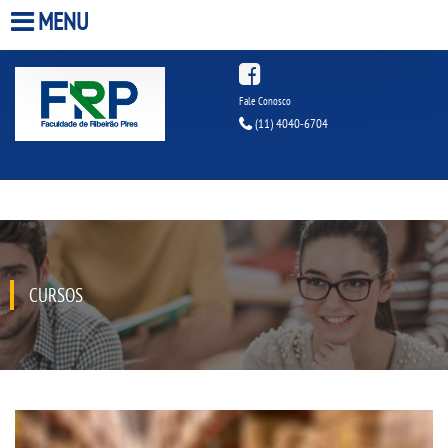
MENU
HOME
Fale Conosco
(11) 4040-6704
A FACULDADE
A UNIESP S.A.
QUEM SOMOS
CURSOS
ESTÁGIOS
INFRAESTRUTURA
BIBLIOTECA