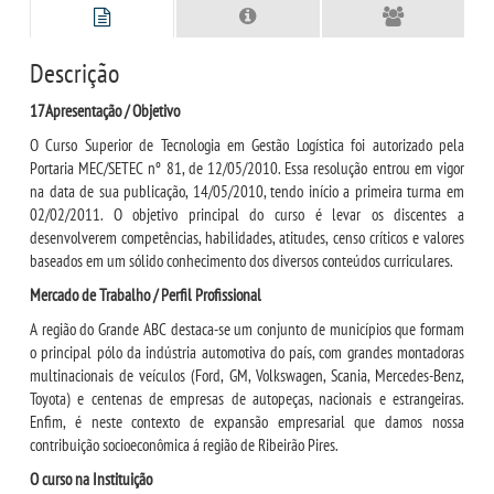
REPOSITÓRIO
MANUAIS
Descrição
17Apresentação / Objetivo
REGIMENTOS
O Curso Superior de Tecnologia em Gestão Logística foi autorizado pela
Portaria MEC/SETEC nº 81, de 12/05/2010. Essa resolução entrou em vigor
DISCENTES
na data de sua publicação, 14/05/2010, tendo início a primeira turma em
02/02/2011. O objetivo principal do curso é levar os discentes a
desenvolverem competências, habilidades, atitudes, censo críticos e valores
LOGIN
baseados em um sólido conhecimento dos diversos conteúdos curriculares.
Mercado de Trabalho / Perfil Profissional
WEBMAIL
A região do Grande ABC destaca-se um conjunto de municípios que formam
o principal pólo da indústria automotiva do país, com grandes montadoras
PORTAL DE ALUNOS
multinacionais de veículos (Ford, GM, Volkswagen, Scania, Mercedes-Benz,
Toyota) e centenas de empresas de autopeças, nacionais e estrangeiras.
Enfim, é neste contexto de expansão empresarial que damos nossa
PORTAL DE PROFESSORES/ACADÊMICO
contribuição socioeconômica á região de Ribeirão Pires.
O curso na Instituição
UNIESP