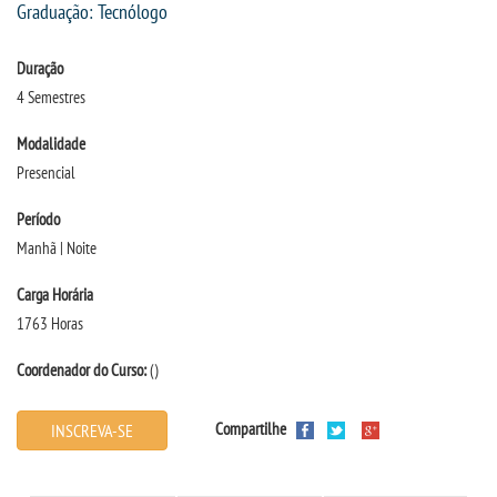
INSCREVA-SE
Graduação: Tecnólogo
Duração
TRANSFERÊNCIA
4 Semestres
SEGUNDA GRADUAÇÃO
Modalidade
Presencial
MATRÍCULA
Período
Manhã | Noite
EDITAL
Carga Horária
PUBLICAÇÕES
1763 Horas
Coordenador do Curso:
()
DESTAQUES
Compartilhe
INSCREVA-SE
UNIESP NEWS