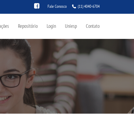
Fale Conosco
(11) 4040-6704
ações
Repositório
Login
Uniesp
Contato