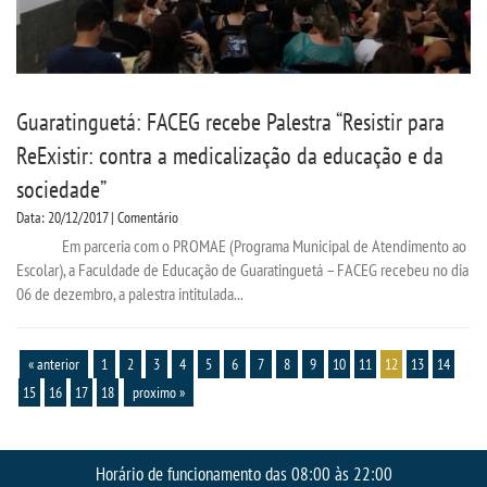
Guaratinguetá: FACEG recebe Palestra “Resistir para
ReExistir: contra a medicalização da educação e da
sociedade”
Data: 20/12/2017 | Comentário
Em parceria com o PROMAE (Programa Municipal de Atendimento ao
Escolar), a Faculdade de Educação de Guaratinguetá – FACEG recebeu no dia
06 de dezembro, a palestra intitulada...
« anterior
1
2
3
4
5
6
7
8
9
10
11
12
13
14
15
16
17
18
proximo »
Horário de funcionamento das 08:00 às 22:00