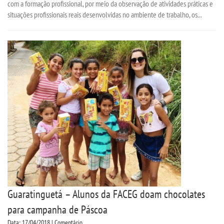
com a formação profissional, por meio da observação de atividades práticas e
situações profissionais reais desenvolvidas no ambiente de trabalho, os...
CPA
PORTARIAS
LOGIN
WEBMAIL
PORTAL DE ALUNOS
PORTAL DE PROFESSORES/ACADÊMICO
UNIESP
Guaratinguetá – Alunos da FACEG doam chocolates
para campanha de Páscoa
CONTATO
Data: 17/04/2018 | Comentário