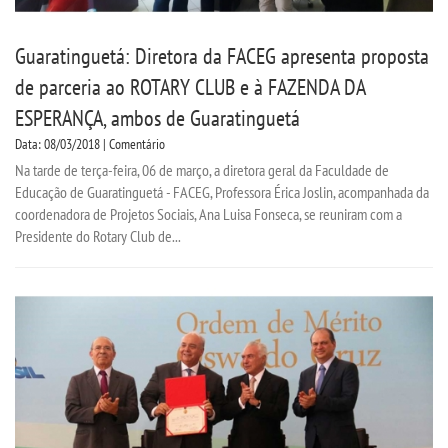
Guaratinguetá: Diretora da FACEG apresenta proposta
de parceria ao ROTARY CLUB e à FAZENDA DA
ESPERANÇA, ambos de Guaratinguetá
Data: 08/03/2018 | Comentário
Na tarde de terça-feira, 06 de março, a diretora geral da Faculdade de
Educação de Guaratinguetá - FACEG, Professora Érica Joslin, acompanhada da
coordenadora de Projetos Sociais, Ana Luisa Fonseca, se reuniram com a
Presidente do Rotary Club de...