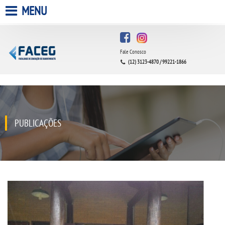
MENU
HOME
Fale Conosco
A FACULDADE
(12) 3123-4870 / 99221-1866
A UNIESP S.A.
QUEM SOMOS
PUBLICAÇÕES
INFRAESTRUTURA
BIBLIOTECA
CPA