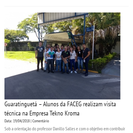
UNIESP NEWS
BOLETINS
REPOSITÓRIO
TCC
MANUAIS
REGIMENTOS
Guaratinguetá – Alunos da FACEG realizam visita
REGULAMENTOS
técnica na Empresa Tekno Kroma
Data: 19/04/2018 | Comentário
PPC
Sob a orientação do professor Danillo Salles e com o objetivo em contribuir