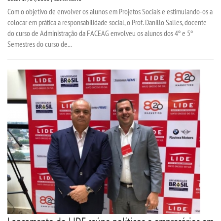
Com o objetivo de envolver os alunos em Projetos Sociais e estimulando-os a
IMPRENSA
colocar em prática a responsabilidade social, o Prof. Danillo Salles, docente
do curso de Administração da FACEAG envolveu os alunos dos 4º e 5º
TRABALHE CONOSCO
Semestres do curso de...
OUVIDORIA