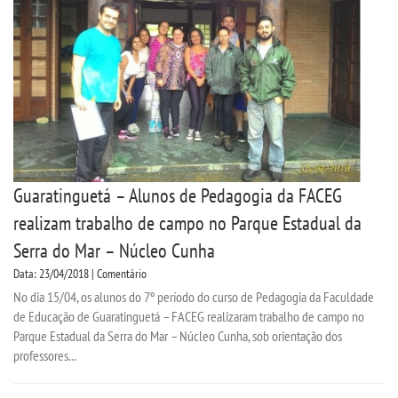
CPSA
PROUNI
FIES
CURSOS
Guaratinguetá – Alunos de Pedagogia da FACEG
BACHARELADOS
realizam trabalho de campo no Parque Estadual da
Serra do Mar – Núcleo Cunha
LICENCIATURAS
Data: 23/04/2018 | Comentário
No dia 15/04, os alunos do 7º período do curso de Pedagogia da Faculdade
TECNOLÓGICOS
de Educação de Guaratinguetá – FACEG realizaram trabalho de campo no
Parque Estadual da Serra do Mar – Núcleo Cunha, sob orientação dos
VESTIBULAR
professores...
INSCREVA-SE