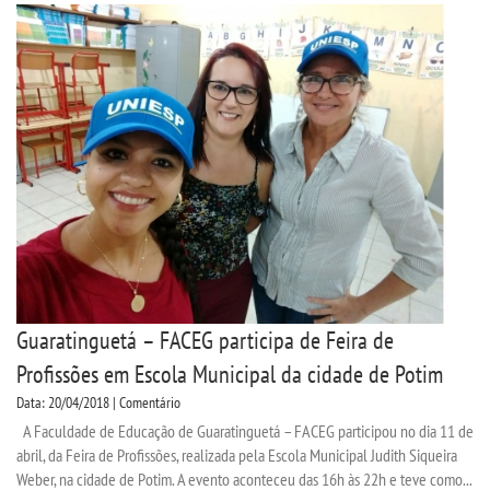
TRANSFERÊNCIA
SEGUNDA GRADUAÇÃO
MATRÍCULA
EDITAL
PUBLICAÇÕES
Guaratinguetá – FACEG participa de Feira de
DESTAQUES
Profissões em Escola Municipal da cidade de Potim
Data: 20/04/2018 | Comentário
REVISTAS ELETRÔNICAS
A Faculdade de Educação de Guaratinguetá – FACEG participou no dia 11 de
abril, da Feira de Profissões, realizada pela Escola Municipal Judith Siqueira
REVISTA CIÊNCIA CONTEMPORÂNEA
Weber, na cidade de Potim. A evento aconteceu das 16h às 22h e teve como...