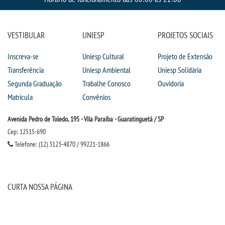
CPSA
PROUNI
VESTIBULAR
UNIESP
PROJETOS SOCIAIS
Inscreva-se
Uniesp Cultural
Projeto de Extensão
FIES
Transferência
Uniesp Ambiental
Uniesp Solidária
Segunda Graduação
Trabalhe Conosco
Ouvidoria
CURSOS
Matrícula
Convênios
BACHARELADOS
Avenida Pedro de Toledo, 195 - Vila Paraíba - Guaratinguetá / SP
Cep: 12515-690
LICENCIATURAS
Telefone: (12) 3123-4870 / 99221-1866
TECNOLÓGICOS
CURTA NOSSA PÁGINA
VESTIBULAR
INSCREVA-SE