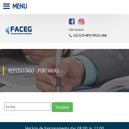
MENU
HOME
Fale Conosco
A FACULDADE
(12) 3123-4870 / 99221-1866
A UNIESP S.A.
QUEM SOMOS
REPOSITÓRIO - PORTARIAS
INFRAESTRUTURA
BIBLIOTECA
Visualizar
CPA
Horário de funcionamento das 08:00 às 22:00