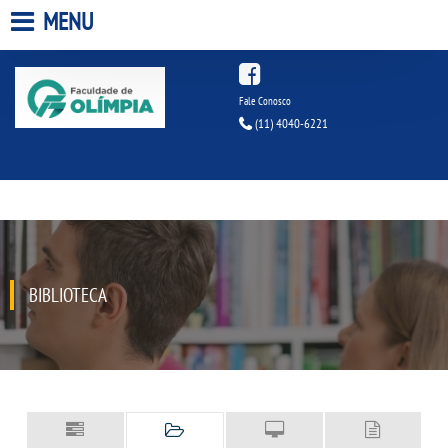
MENU
HOME
Fale Conosco
(11) 4040-6221
A FACULDADE
A UNIESP S.A.
QUEM SOMOS
BIBLIOTECA
INFRAESTRUTURA
BIBLIOTECA
CPA