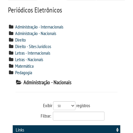
CPSA
Periódicos Eletrônicos
CURSOS
Administração - Internacionais
Administração - Nacionais
BACHARELADOS
Direito
Direito - Sites Jurídicos
Letras - Internacionais
LICENCIATURAS
Letras - Nacionais
Matemática
VESTIBULAR
Pedagogia
Administração - Nacionais
INSCREVA-SE
TRANSFERÊNCIA
Exibir
registros
Filtrar:
SEGUNDA GRADUAÇÃO
Links