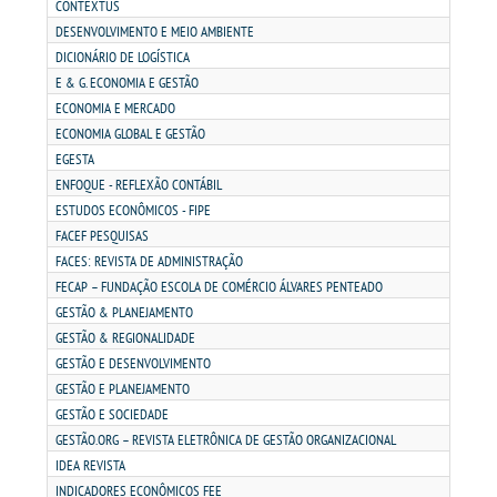
PDI
CONTEXTUS
DESENVOLVIMENTO E MEIO AMBIENTE
DICIONÁRIO DE LOGÍSTICA
REGIMENTO GERAL
E & G. ECONOMIA E GESTÃO
ECONOMIA E MERCADO
REGULAMENTOS
ECONOMIA GLOBAL E GESTÃO
EGESTA
PPC
ENFOQUE - REFLEXÃO CONTÁBIL
ESTUDOS ECONÔMICOS - FIPE
FACEF PESQUISAS
RELATOS
FACES: REVISTA DE ADMINISTRAÇÃO
FECAP – FUNDAÇÃO ESCOLA DE COMÉRCIO ÁLVARES PENTEADO
PORTARIAS
GESTÃO & PLANEJAMENTO
GESTÃO & REGIONALIDADE
GESTÃO E DESENVOLVIMENTO
LOGIN
GESTÃO E PLANEJAMENTO
GESTÃO E SOCIEDADE
WEBMAIL
GESTÃO.ORG – REVISTA ELETRÔNICA DE GESTÃO ORGANIZACIONAL
IDEA REVISTA
PORTAL DE ALUNOS
INDICADORES ECONÔMICOS FEE