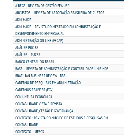
MATRÍCULA
A REGE - REVISTA DE GESTÃO FEA USP
ABCUSTOS – REVISTA DE ASSOCIAÇÃO BRASILEIRA DE CUSTOS
EDITAL
ADM. MADE
ADM. MADE – REVISTA DO MESTRADO EM ADMINISTRAÇÃO E
DESENVOLVIMENTO EMPRESARIAL
PUBLICAÇÕES
ADMINISTRAÇÃO ON LINE (FECAP)
ANÁLISE PUC RS
DESTAQUES
ANÁLISE – PUCRS
BANCO CENTRAL DO BRASIL
BASE – REVISTA DE ADMINISTRAÇÃO E CONTABILIDADE UNISINOS
UNIESP NEWS
BRAZILIAN BUSINESS REVIEW - BBR
CADERNO DE PESQUISAS EM ADMINISTRAÇÃO
REPOSITÓRIO
CADERNOS EBAPE.BR (FGV)
CONJUNTURA ECONÔMICA
CONTABILIDADE VISTA E REVISTA
DISCENTE
CONTABILIDADE, GESTÃO E GOVERNANÇA
CONTEXTO : REVISTA DO NÚCLEO DE ESTUDOS E PESQUISAS EM
MANUAIS
CONTABILIDADE
CONTEXTO – UFRGS