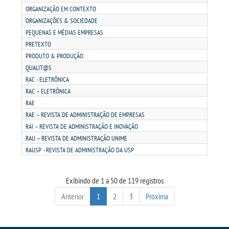
ORGANIZAÇÃO EM CONTEXTO
ORGANIZAÇÕES & SOCIEDADE
PORTAL DE PROFESSORES/ACADÊMICO
PEQUENAS E MÉDIAS EMPRESAS
PRETEXTO
UNIESP
PRODUTO & PRODUÇÃO
QUALIT@S
RAC - ELETRÔNICA
CONTATO
RAC – ELETRÔNICA
RAE
IMPRENSA
RAE – REVISTA DE ADMINISTRAÇÃO DE EMPRESAS
RAI – REVISTA DE ADMINISTRAÇÃO E INOVAÇÃO
TRABALHE CONOSCO
RAU – REVISTA DE ADMINISTRAÇÃO UNIME
RAUSP - REVISTA DE ADMINISTRAÇÃO DA USP
OUVIDORIA
Exibindo de 1 a 50 de 119 registros
Anterior
1
2
3
Próxima