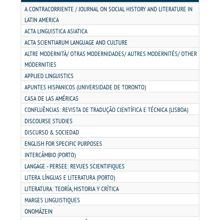
MATRÍCULA
A CONTRACORRIENTE / JOURNAL ON SOCIAL HISTORY AND LITERATURE IN
LATIN AMERICA
EDITAL
ACTA LINGUISTICA ASIATICA
ACTA SCIENTIARUM LANGUAGE AND CULTURE
ALTRE MODERNITÀ/ OTRAS MODERNIDADES/ AUTRES MODERNITÉS/ OTHER
PUBLICAÇÕES
MODERNITIES
APPLIED LINGUISTICS
DESTAQUES
APUNTES HISPANICOS (UNIVERSIDADE DE TORONTO)
CASA DE LAS AMÉRICAS
CONFLUÊNCIAS: REVISTA DE TRADUÇÃO CIENTÍFICA E TÉCNICA (LISBOA)
UNIESP NEWS
DISCOURSE STUDIES
DISCURSO & SOCIEDAD
REPOSITÓRIO
ENGLISH FOR SPECIFIC PURPOSES
INTERCÂMBIO (PORTO)
LANGAGE - PERSEE: REVUES SCIENTIFIQUES
DISCENTE
LITERA. LÍNGUAS E LITERATURA (PORTO)
LITERATURA: TEORÍA, HISTORIA Y CRÍTICA
MANUAIS
MARGES LINGUISTIQUES
ONOMÁZEIN