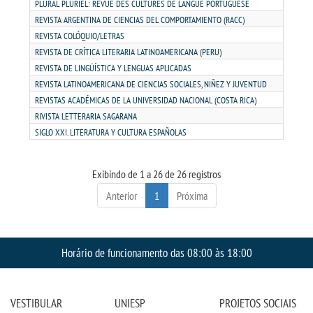
PDI
PLURAL PLURIEL: REVUE DÊS CULTURES DE LANGUE PORTUGUESE
REVISTA ARGENTINA DE CIENCIAS DEL COMPORTAMIENTO (RACC)
REVISTA COLÓQUIO/LETRAS
REGIMENTO GERAL
REVISTA DE CRÍTICA LITERARIA LATINOAMERICANA (PERU)
REVISTA DE LINGÜÍSTICA Y LENGUAS APLICADAS
REGULAMENTOS
REVISTA LATINOAMERICANA DE CIENCIAS SOCIALES, NIÑEZ Y JUVENTUD
REVISTAS ACADÉMICAS DE LA UNIVERSIDAD NACIONAL (COSTA RICA)
PPC
RIVISTA LETTERARIA SAGARANA
SIGLO XXI. LITERATURA Y CULTURA ESPAÑOLAS
RELATOS
Exibindo de 1 a 26 de 26 registros
PORTARIAS
Anterior
1
Próxima
LOGIN
Horário de funcionamento das 08:00 às 18:00
WEBMAIL
VESTIBULAR
UNIESP
PROJETOS SOCIAIS
PORTAL DE ALUNOS