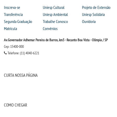
Inscreva-se
Uniesp Cultural
Projeto de Extensão
PORTAL DE PROFESSORES/ACADÊMICO
Transferência
Uniesp Ambiental
Uniesp Solidária
Segunda Graduação
Trabalhe Conosco
Ouvidoria
UNIESP
Matrícula
Convênios
Av. Governador Adhemar Pereira de Barros, km3 - Recanto Boa Vista - Olímpia / SP
CONTATO
Cep: 15400-000
Telefone: (11) 4040-6221
IMPRENSA
TRABALHE CONOSCO
CURTA NOSSA PÁGINA
OUVIDORIA
COMO CHEGAR