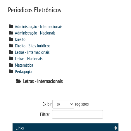
CPSA
Periódicos Eletrônicos
CURSOS
Administração - Internacionais
Administração - Nacionais
BACHARELADOS
Direito
Direito - Sites Jurídicos
Letras - Internacionais
LICENCIATURAS
Letras - Nacionais
Matemática
VESTIBULAR
Pedagogia
Letras - Internacionais
INSCREVA-SE
TRANSFERÊNCIA
Exibir
registros
Filtrar:
SEGUNDA GRADUAÇÃO
Links