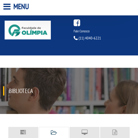
MENU
HOME
Fale Conosco
(11) 4040-6221
A FACULDADE
A UNIESP S.A.
QUEM SOMOS
BIBLIOTECA
INFRAESTRUTURA
BIBLIOTECA
CPA