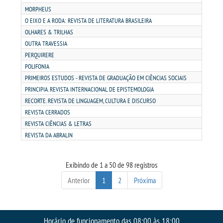
MORPHEUS
O EIXO E A RODA: REVISTA DE LITERATURA BRASILEIRA
PORTAL DE PROFESSORES/ACADÊMICO
OLHARES & TRILHAS
OUTRA TRAVESSIA
UNIESP
PERQUIRERE
POLIFONIA
PRIMEIROS ESTUDOS - REVISTA DE GRADUAÇÃO EM CIÊNCIAS SOCIAIS
CONTATO
PRINCIPIA. REVISTA INTERNACIONAL DE EPISTEMOLOGIA
RECORTE. REVISTA DE LINGUAGEM, CULTURA E DISCURSO
IMPRENSA
REVISTA CERRADOS
REVISTA CIÊNCIAS & LETRAS
TRABALHE CONOSCO
REVISTA DA ABRALIN
OUVIDORIA
Exibindo de 1 a 50 de 98 registros
Anterior
1
2
Próxima
Horário de funcionamento das 08:00 às 18:00