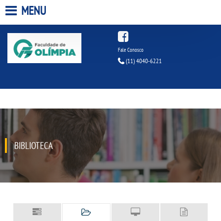
MENU
HOME
Fale Conosco
(11) 4040-6221
A FACULDADE
A UNIESP S.A.
QUEM SOMOS
BIBLIOTECA
INFRAESTRUTURA
BIBLIOTECA
CPA