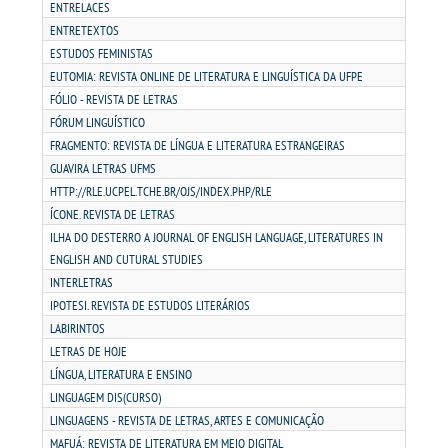
PDI
ENTRELACES
ENTRETEXTOS
ESTUDOS FEMINISTAS
REGIMENTO GERAL
EUTOMIA: REVISTA ONLINE DE LITERATURA E LINGUÍSTICA DA UFPE
FÓLIO - REVISTA DE LETRAS
REGULAMENTOS
FÓRUM LINGUÍSTICO
FRAGMENTO: REVISTA DE LÍNGUA E LITERATURA ESTRANGEIRAS
PPC
GUAVIRA LETRAS UFMS
HTTP://RLE.UCPEL.TCHE.BR/OJS/INDEX.PHP/RLE
ÍCONE. REVISTA DE LETRAS
RELATOS
ILHA DO DESTERRO A JOURNAL OF ENGLISH LANGUAGE, LITERATURES IN
ENGLISH AND CUTURAL STUDIES
PORTARIAS
INTERLETRAS
IPOTESI. REVISTA DE ESTUDOS LITERÁRIOS
LABIRINTOS
LOGIN
LETRAS DE HOJE
LÍNGUA, LITERATURA E ENSINO
WEBMAIL
LINGUAGEM DIS(CURSO)
LINGUAGENS - REVISTA DE LETRAS, ARTES E COMUNICAÇÃO
PORTAL DE ALUNOS
MAFUÁ: REVISTA DE LITERATURA EM MEIO DIGITAL