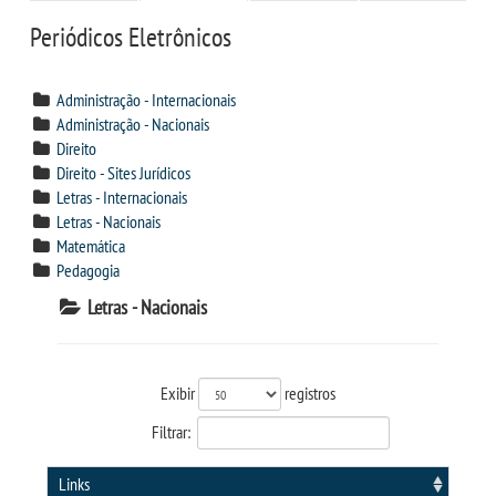
CPSA
Periódicos Eletrônicos
CURSOS
Administração - Internacionais
Administração - Nacionais
BACHARELADOS
Direito
Direito - Sites Jurídicos
Letras - Internacionais
LICENCIATURAS
Letras - Nacionais
Matemática
VESTIBULAR
Pedagogia
Letras - Nacionais
INSCREVA-SE
TRANSFERÊNCIA
Exibir
registros
Filtrar:
SEGUNDA GRADUAÇÃO
Links