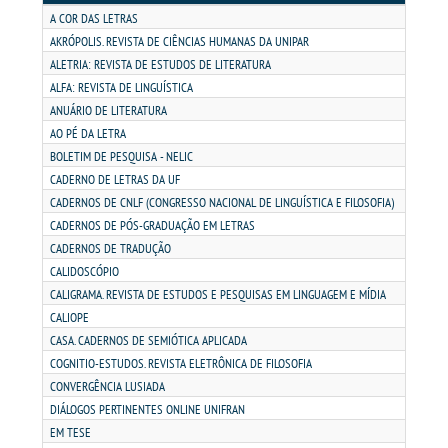
MATRÍCULA
A COR DAS LETRAS
AKRÓPOLIS. REVISTA DE CIÊNCIAS HUMANAS DA UNIPAR
EDITAL
ALETRIA: REVISTA DE ESTUDOS DE LITERATURA
ALFA: REVISTA DE LINGUÍSTICA
ANUÁRIO DE LITERATURA
PUBLICAÇÕES
AO PÉ DA LETRA
BOLETIM DE PESQUISA - NELIC
DESTAQUES
CADERNO DE LETRAS DA UF
CADERNOS DE CNLF (CONGRESSO NACIONAL DE LINGUÍSTICA E FILOSOFIA)
CADERNOS DE PÓS-GRADUAÇÃO EM LETRAS
UNIESP NEWS
CADERNOS DE TRADUÇÃO
CALIDOSCÓPIO
REPOSITÓRIO
CALIGRAMA. REVISTA DE ESTUDOS E PESQUISAS EM LINGUAGEM E MÍDIA
CALIOPE
DISCENTE
CASA. CADERNOS DE SEMIÓTICA APLICADA
COGNITIO-ESTUDOS. REVISTA ELETRÔNICA DE FILOSOFIA
CONVERGÊNCIA LUSIADA
MANUAIS
DIÁLOGOS PERTINENTES ONLINE UNIFRAN
EM TESE