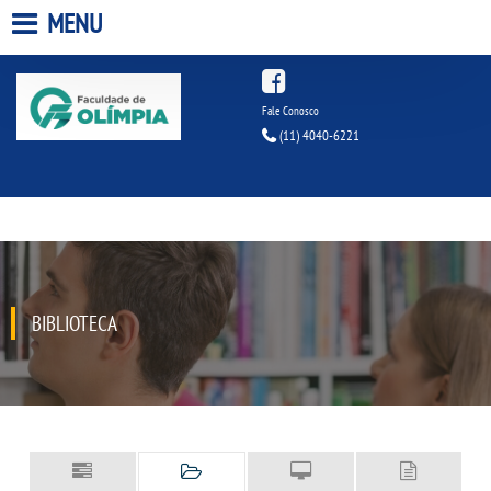
MENU
HOME
Fale Conosco
(11) 4040-6221
A FACULDADE
A UNIESP S.A.
QUEM SOMOS
BIBLIOTECA
INFRAESTRUTURA
BIBLIOTECA
CPA