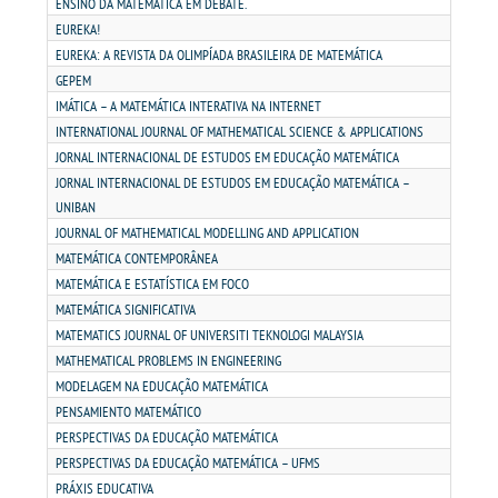
PDI
ENSINO DA MATEMÁTICA EM DEBATE.
EUREKA!
EUREKA: A REVISTA DA OLIMPÍADA BRASILEIRA DE MATEMÁTICA
REGIMENTO GERAL
GEPEM
IMÁTICA – A MATEMÁTICA INTERATIVA NA INTERNET
REGULAMENTOS
INTERNATIONAL JOURNAL OF MATHEMATICAL SCIENCE & APPLICATIONS
JORNAL INTERNACIONAL DE ESTUDOS EM EDUCAÇÃO MATEMÁTICA
PPC
JORNAL INTERNACIONAL DE ESTUDOS EM EDUCAÇÃO MATEMÁTICA –
UNIBAN
JOURNAL OF MATHEMATICAL MODELLING AND APPLICATION
RELATOS
MATEMÁTICA CONTEMPORÂNEA
MATEMÁTICA E ESTATÍSTICA EM FOCO
PORTARIAS
MATEMÁTICA SIGNIFICATIVA
MATEMATICS JOURNAL OF UNIVERSITI TEKNOLOGI MALAYSIA
MATHEMATICAL PROBLEMS IN ENGINEERING
LOGIN
MODELAGEM NA EDUCAÇÃO MATEMÁTICA
PENSAMIENTO MATEMÁTICO
WEBMAIL
PERSPECTIVAS DA EDUCAÇÃO MATEMÁTICA
PERSPECTIVAS DA EDUCAÇÃO MATEMÁTICA – UFMS
PRÁXIS EDUCATIVA
PORTAL DE ALUNOS