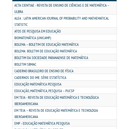
MATRÍCULA
ACTA CIENTIAE - REVISTA DE ENSINO DE CIÊNCIAS E DE MATEMÁTICA –
ULBRA
EDITAL
ALEA : LATIN AMERICAN JOURNAL OF PROBABILITY AND MATHEMATICAL
STATISTIC
ATOS DE PESQUISA EM EDUCAÇÃO
PUBLICAÇÕES
BIOMATEMÁTICA (UNICAMP)
BOLEMA – BOLETIM DE EDUCAÇÃO MATEMÁTICA
DESTAQUES
BOLEMA: BOLETIM DE EDUCAÇÃO MATEMÁTICA
BOLETIM DA SOCIEDADE PARANAENSE DE MATEMÁTICA
BOLETIM SBMAC
UNIESP NEWS
CADERNO BRASILEIRO DE ENSINO DE FÍSICA
CADERNOS DO IME. SÉRIE ESTATÍSTICA
REPOSITÓRIO
EDUCAÇÃO MATEMÁTICA PESQUISA
EDUCAÇÃO, MATEMÁTICA, PESQUISA – PUCSP
EM TEIA - REVISTA DE EDUCAÇÃO MATEMÁTICA E TECNOLÓGICA
DISCENTE
IBEROAMERICANA
EM TEIA – REVISTA DE EDUCAÇÃO MATEMÁTICA E TECNOLOGIA
MANUAIS
IBEROAMERICANA
EMP - EDUCAÇÃO MATEMÁTICA PESQUISA