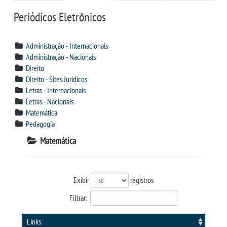
CPSA
Periódicos Eletrônicos
CURSOS
Administração - Internacionais
Administração - Nacionais
BACHARELADOS
Direito
Direito - Sites Jurídicos
Letras - Internacionais
LICENCIATURAS
Letras - Nacionais
Matemática
VESTIBULAR
Pedagogia
Matemática
INSCREVA-SE
TRANSFERÊNCIA
Exibir
registros
Filtrar:
SEGUNDA GRADUAÇÃO
Links