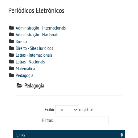
CPSA
Periódicos Eletrônicos
CURSOS
Administração - Internacionais
Administração - Nacionais
BACHARELADOS
Direito
Direito - Sites Jurídicos
Letras - Internacionais
LICENCIATURAS
Letras - Nacionais
Matemática
VESTIBULAR
Pedagogia
Pedagogia
INSCREVA-SE
TRANSFERÊNCIA
Exibir
registros
Filtrar:
SEGUNDA GRADUAÇÃO
Links