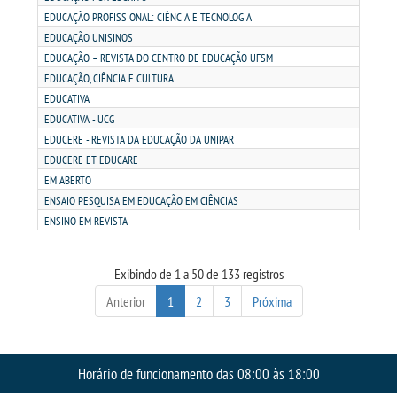
EDUCAÇÃO PROFISSIONAL: CIÊNCIA E TECNOLOGIA
EDUCAÇÃO UNISINOS
PORTAL DE PROFESSORES/ACADÊMICO
EDUCAÇÃO – REVISTA DO CENTRO DE EDUCAÇÃO UFSM
EDUCAÇÃO, CIÊNCIA E CULTURA
UNIESP
EDUCATIVA
EDUCATIVA - UCG
EDUCERE - REVISTA DA EDUCAÇÃO DA UNIPAR
CONTATO
EDUCERE ET EDUCARE
EM ABERTO
IMPRENSA
ENSAIO PESQUISA EM EDUCAÇÃO EM CIÊNCIAS
ENSINO EM REVISTA
TRABALHE CONOSCO
Exibindo de 1 a 50 de 133 registros
OUVIDORIA
Anterior
1
2
3
Próxima
Horário de funcionamento das 08:00 às 18:00