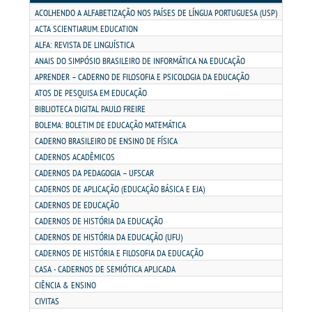
MATRÍCULA
ACOLHENDO A ALFABETIZAÇÃO NOS PAÍSES DE LÍNGUA PORTUGUESA (USP)
ACTA SCIENTIARUM. EDUCATION
EDITAL
ALFA: REVISTA DE LINGUÍSTICA
ANAIS DO SIMPÓSIO BRASILEIRO DE INFORMÁTICA NA EDUCAÇÃO
APRENDER – CADERNO DE FILOSOFIA E PSICOLOGIA DA EDUCAÇÃO
PUBLICAÇÕES
ATOS DE PESQUISA EM EDUCAÇÃO
BIBLIOTECA DIGITAL PAULO FREIRE
DESTAQUES
BOLEMA: BOLETIM DE EDUCAÇÃO MATEMÁTICA
CADERNO BRASILEIRO DE ENSINO DE FÍSICA
CADERNOS ACADÊMICOS
UNIESP NEWS
CADERNOS DA PEDAGOGIA – UFSCAR
CADERNOS DE APLICAÇÃO (EDUCAÇÃO BÁSICA E EJA)
REPOSITÓRIO
CADERNOS DE EDUCAÇÃO
CADERNOS DE HISTÓRIA DA EDUCAÇÃO
DISCENTE
CADERNOS DE HISTÓRIA DA EDUCAÇÃO (UFU)
CADERNOS DE HISTÓRIA E FILOSOFIA DA EDUCAÇÃO
CASA - CADERNOS DE SEMIÓTICA APLICADA
MANUAIS
CIÊNCIA & ENSINO
CIVITAS