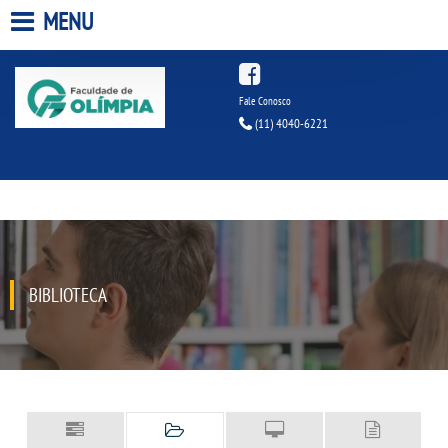
MENU
HOME
Fale Conosco
(11) 4040-6221
A FACULDADE
A UNIESP S.A.
QUEM SOMOS
BIBLIOTECA
INFRAESTRUTURA
BIBLIOTECA
CPA