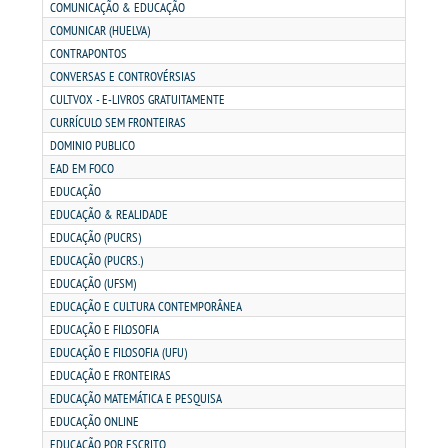
PDI
COMUNICAÇÃO & EDUCAÇÃO
COMUNICAR (HUELVA)
CONTRAPONTOS
REGIMENTO GERAL
CONVERSAS E CONTROVÉRSIAS
CULTVOX - E-LIVROS GRATUITAMENTE
REGULAMENTOS
CURRÍCULO SEM FRONTEIRAS
DOMINIO PUBLICO
PPC
EAD EM FOCO
EDUCAÇÃO
EDUCAÇÃO & REALIDADE
RELATOS
EDUCAÇÃO (PUCRS)
EDUCAÇÃO (PUCRS.)
PORTARIAS
EDUCAÇÃO (UFSM)
EDUCAÇÃO E CULTURA CONTEMPORÂNEA
EDUCAÇÃO E FILOSOFIA
LOGIN
EDUCAÇÃO E FILOSOFIA (UFU)
EDUCAÇÃO E FRONTEIRAS
WEBMAIL
EDUCAÇÃO MATEMÁTICA E PESQUISA
EDUCAÇÃO ONLINE
PORTAL DE ALUNOS
EDUCAÇÃO POR ESCRITO