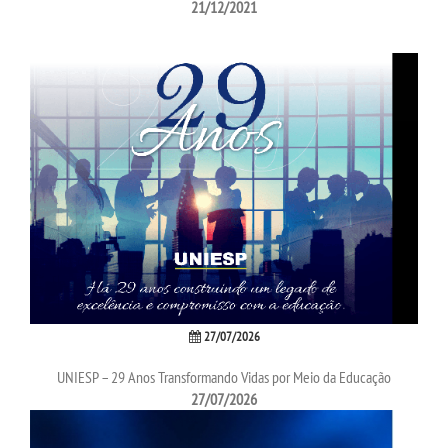
21/12/2021
SEGUNDA GRADUAÇÃO
MATRÍCULA
EDITAL
EDITAL - ADENDO 1
PUBLICAÇÕES
DESTAQUES
27/07/2026
UNIESP – 29 Anos Transformando Vidas por Meio da Educação
UNIESP NEWS
27/07/2026
REPOSITÓRIO