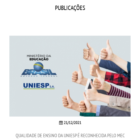
CPSA
PUBLICAÇÕES
PROUNI
CURSOS
BACHARELADOS
LICENCIATURAS
TECNOLÓGICOS
VESTIBULAR
INSCREVA-SE
21/12/2021
QUALIDADE DE ENSINO DA UNIESP É RECONHECIDA PELO MEC
TRANSFERÊNCIA