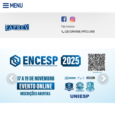
MENU
HOME
Fale Conosco
A FACULDADE
(18) 3190-0568 / 99711-2438
Previous
Next
A UNIESP S.A.
QUEM SOMOS
INFRAESTRUTURA
BIBLIOTECA
CPA