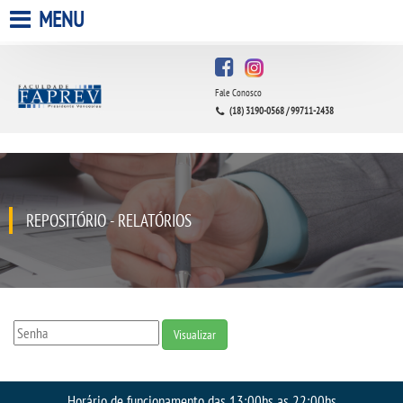
MENU
HOME
Fale Conosco
A FACULDADE
(18) 3190-0568 / 99711-2438
A UNIESP S.A.
QUEM SOMOS
REPOSITÓRIO - RELATÓRIOS
INFRAESTRUTURA
BIBLIOTECA
Visualizar
CPA
Horário de funcionamento das 13:00hs as 22:00hs