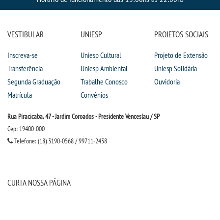
CPSA
PROUNI
VESTIBULAR
UNIESP
PROJETOS SOCIAIS
Inscreva-se
Uniesp Cultural
Projeto de Extensão
CURSOS
Transferência
Uniesp Ambiental
Uniesp Solidária
Segunda Graduação
Trabalhe Conosco
Ouvidoria
BACHARELADOS
Matrícula
Convênios
LICENCIATURAS
Rua Piracicaba, 47 - Jardim Coroados - Presidente Venceslau / SP
Cep: 19400-000
TECNOLÓGICOS
Telefone: (18) 3190-0568 / 99711-2438
VESTIBULAR
CURTA NOSSA PÁGINA
INSCREVA-SE
TRANSFERÊNCIA