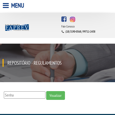
MENU
HOME
Fale Conosco
A FACULDADE
(18) 3190-0568 / 99711-2438
A UNIESP S.A.
QUEM SOMOS
REPOSITÓRIO - REGULAMENTOS
INFRAESTRUTURA
BIBLIOTECA
Visualizar
CPA