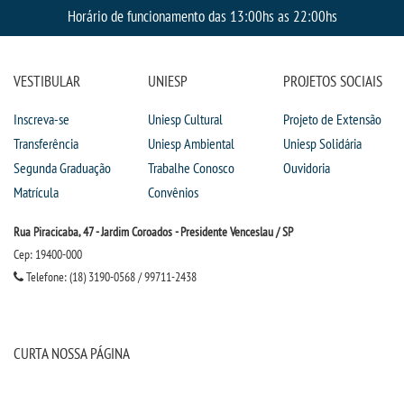
CPSA
Horário de funcionamento das 13:00hs as 22:00hs
PROUNI
VESTIBULAR
UNIESP
PROJETOS SOCIAIS
CURSOS
Inscreva-se
Uniesp Cultural
Projeto de Extensão
Transferência
Uniesp Ambiental
Uniesp Solidária
BACHARELADOS
Segunda Graduação
Trabalhe Conosco
Ouvidoria
Matrícula
Convênios
LICENCIATURAS
Rua Piracicaba, 47 - Jardim Coroados - Presidente Venceslau / SP
TECNOLÓGICOS
Cep: 19400-000
Telefone: (18) 3190-0568 / 99711-2438
VESTIBULAR
CURTA NOSSA PÁGINA
INSCREVA-SE
TRANSFERÊNCIA