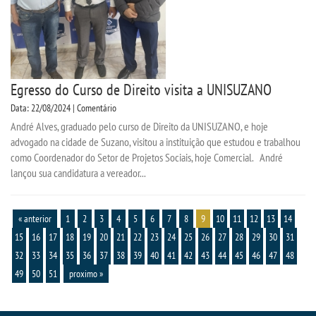
Egresso do Curso de Direito visita a UNISUZANO
Data: 22/08/2024 | Comentário
André Alves, graduado pelo curso de Direito da UNISUZANO, e hoje
advogado na cidade de Suzano, visitou a instituição que estudou e trabalhou
como Coordenador do Setor de Projetos Sociais, hoje Comercial. André
lançou sua candidatura a vereador...
« anterior
1
2
3
4
5
6
7
8
9
10
11
12
13
14
15
16
17
18
19
20
21
22
23
24
25
26
27
28
29
30
31
32
33
34
35
36
37
38
39
40
41
42
43
44
45
46
47
48
49
50
51
proximo »