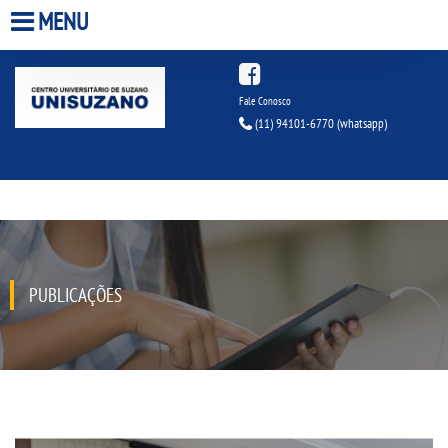
MENU
HOME
Fale Conosco
(11) 94101-6770
(whatsapp)
A UNISUZANO
A UNIESP S.A.
QUEM SOMOS
PUBLICAÇÕES
ESTÃ¡GIOS
INFRAESTRUTURA
BIBLIOTECA