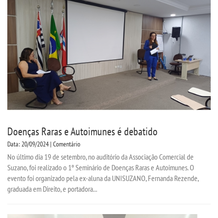
CPA
CPSA
COLAP
ATENDIMENTO PSICOPEDAGÃ³GICO
CURSOS
Doenças Raras e Autoimunes é debatido
BACHARELADOS
Data: 20/09/2024 | Comentário
No último dia 19 de setembro, no auditório da Associação Comercial de
Suzano, foi realizado o 1º Seminário de Doenças Raras e Autoimunes. O
LICENCIATURAS
evento foi organizado pela ex-aluna da UNISUZANO, Fernanda Rezende,
graduada em Direito, e portadora...
TECNOLÃ³GICOS