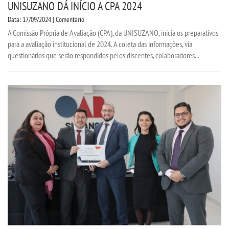
UNISUZANO DÁ INÍCIO A CPA 2024
OUVIDORIA
Data: 17/09/2024 | Comentário
A Comissão Própria de Avaliação (CPA), da UNISUZANO, inicia os preparativos
PDI
para a avaliação institucional de 2024. A coleta das informações, via
questionários que serão respondidos pelos discentes, colaboradores...
PORTARIAS
PPC
REGIMENTOS
REGULAMENTOS
SECRETARIA
SEMANA JURÍDICA