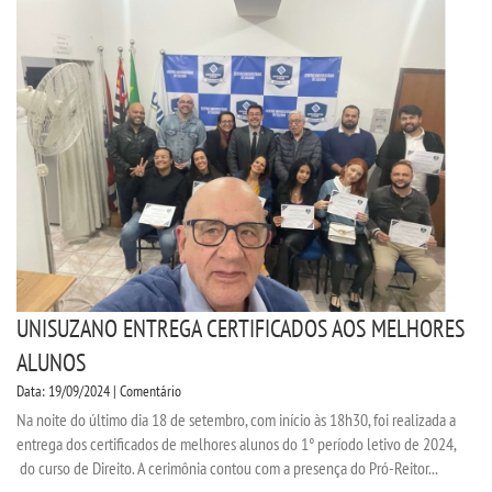
VESTIBULAR
INSCREVA-SE
VALORES
TRANSFERÃªNCIA
SEGUNDA GRADUAÃ§Ã£O
MATRÃ­CULA
UNISUZANO ENTREGA CERTIFICADOS AOS MELHORES
ALUNOS
EDITAL
Data: 19/09/2024 | Comentário
Na noite do último dia 18 de setembro, com início às 18h30, foi realizada a
REEMBOLSO
entrega dos certificados de melhores alunos do 1° período letivo de 2024,
do curso de Direito. A cerimônia contou com a presença do Pró-Reitor...
PUBLICAÃ§ÃΜES