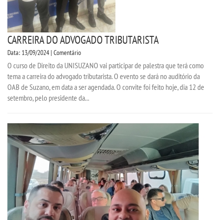
FALE CONOSCO
IMPRENSA
CARREIRA DO ADVOGADO TRIBUTARISTA
Data: 13/09/2024 | Comentário
TRABALHE CONOSCO
O curso de Direito da UNISUZANO vai participar de palestra que terá como
tema a carreira do advogado tributarista. O evento se dará no auditório da
OAB de Suzano, em data a ser agendada. O convite foi feito hoje, dia 12 de
OUVIDORIA
setembro, pelo presidente da...