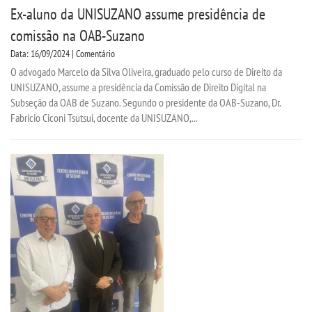
Ex-aluno da UNISUZANO assume presidência de
TIID
comissão na OAB-Suzano
TIP - PEDAGOGIA
Data: 16/09/2024 | Comentário
O advogado Marcelo da Silva Oliveira, graduado pelo curso de Direito da
UNISUZANO, assume a presidência da Comissão de Direito Digital na
LOGIN
Subseção da OAB de Suzano. Segundo o presidente da OAB-Suzano, Dr.
Fabrício Ciconi Tsutsui, docente da UNISUZANO,...
WEBMAIL
PORTAL DE ALUNOS
PORTAL DE PROFESSORES/ACADÊMICO
UNIESP
CONTATO