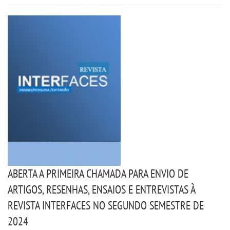
DESTAQUES
REVISTAS ELETRÃ´NICAS
REVISTA INTERFACES
UNIESP NEWS
BOLETINS
REPOSITÃ³RIO
ABERTA A PRIMEIRA CHAMADA PARA ENVIO DE
ARTIGOS, RESENHAS, ENSAIOS E ENTREVISTAS À
BIBLIOTECA
REVISTA INTERFACES NO SEGUNDO SEMESTRE DE
2024
DISCENTES