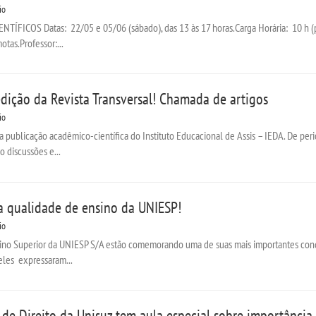
io
FICOS Datas: 22/05 e 05/06 (sábado), das 13 às 17 horas.Carga Horária: 10 h (par
otas.Professor:...
dição da Revista Transversal! Chamada de artigos
io
a publicação acadêmico-científica do Instituto Educacional de Assis – IEDA. De per
o discussões e...
 a qualidade de ensino da UNIESP!
io
o Superior da UNIESP S/A estão comemorando uma de suas mais importantes conqui
eles expressaram...
de Direito da Unisuz tem aula especial sobre importância