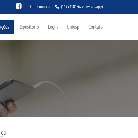
Fale Conosco
(11) 94101-6770
(whatsapp)
ações
Repositório
Login
Uniesp
Contato
ESP