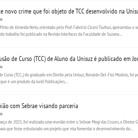
ce novo crime que foi objeto de TCC desenvolvido na Uni
io
into de Almeida Neto, orientado pelo Prof. Fabrício Ciconi Tsuitsui, apresentou o s
erido trabalho foi publicado na Revista Interfaces da Faculdade de Suzano...
usão de Curso (TCC) de Aluno da Unisuz é publicado em Jor
io
e Curso (TCC,) do graduado em Direito pela Unisuz, Ronaldo Del-Fiol Modolo, foi 
, que é um produto da Jurid Publicações...
união com Sebrae visando parceria
io
rço de 2021, foi realizada uma reunião entre o Sebrae Mogi das Cruzes, o Diretor Ge
ara que fosse estruturado um projeto que visa fomentar o desenvolvimento do...