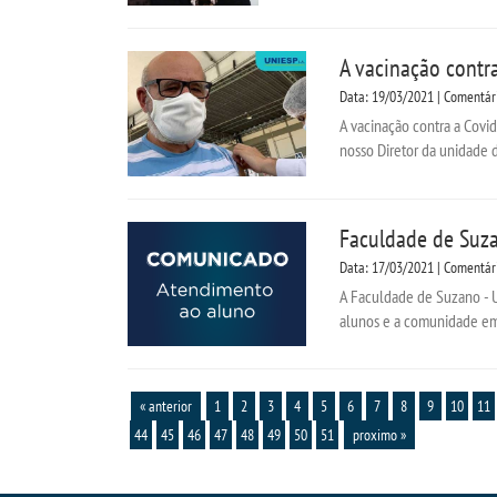
A vacinação contr
Data: 19/03/2021 | Comentár
A vacinação contra a Covi
nosso Diretor da unidade d
Faculdade de Suza
Data: 17/03/2021 | Comentár
A Faculdade de Suzano - U
alunos e a comunidade em g
« anterior
1
2
3
4
5
6
7
8
9
10
11
44
45
46
47
48
49
50
51
proximo »