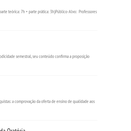
te teórica: 7h + parte prática: 3h)Público-Alvo: Professores
iodicidade semestral, seu conteúdo confirma a proposição
stas: a comprovação da oferta de ensino de qualidade aos
 da Oratória