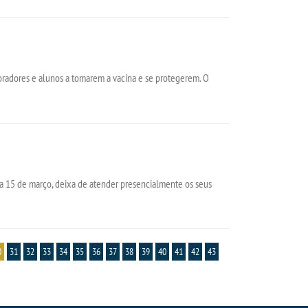
oradores e alunos a tomarem a vacina e se protegerem. O
ia 15 de março, deixa de atender presencialmente os seus
0
31
32
33
34
35
36
37
38
39
40
41
42
43