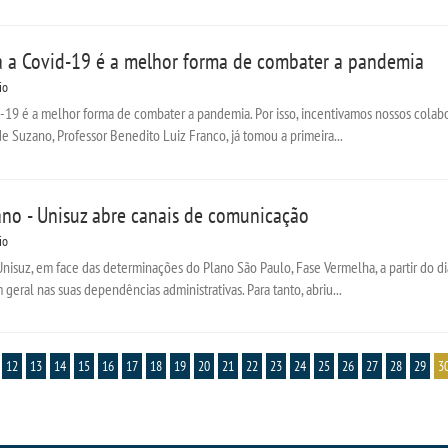
a a Covid-19 é a melhor forma de combater a pandemia
io
d-19 é a melhor forma de combater a pandemia. Por isso, incentivamos nossos colab
e Suzano, Professor Benedito Luiz Franco, já tomou a primeira...
no - Unisuz abre canais de comunicação
io
nisuz, em face das determinações do Plano São Paulo, Fase Vermelha, a partir do d
eral nas suas dependências administrativas. Para tanto, abriu...
12
13
14
15
16
17
18
19
20
21
22
23
24
25
26
27
28
29
3