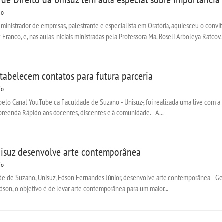
io
dministrador de empresas, palestrante e especialista em Oratória, aquiesceu o conv
 Franco, e, nas aulas iniciais ministradas pela Professora Ma. Roseli Arboleya Ratcov..
tabelecem contatos para futura parceria
io
 pelo Canal YouTube da Faculdade de Suzano - Unisuz-, foi realizada uma live com a
reenda Rápido aos docentes, discentes e à comunidade. A...
isuz desenvolve arte contemporânea
io
e de Suzano, Unisuz, Edson Fernandes Júnior, desenvolve arte contemporânea - Geome
dson, o objetivo é de levar arte contemporânea para um maior...