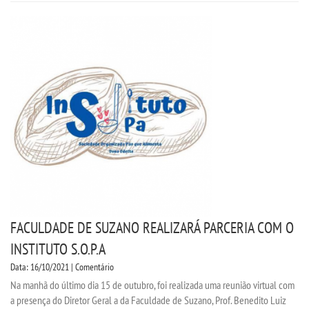
VESTIBULAR
INSCREVA-SE
VALORES
TRANSFERÃªNCIA
SEGUNDA GRADUAÃ§Ã£O
MATRÃ­CULA
FACULDADE DE SUZANO REALIZARÁ PARCERIA COM O
EDITAL
INSTITUTO S.O.P.A
Data: 16/10/2021 | Comentário
REEMBOLSO
Na manhã do último dia 15 de outubro, foi realizada uma reunião virtual com
a presença do Diretor Geral a da Faculdade de Suzano, Prof. Benedito Luiz
PUBLICAÃ§ÃΜES