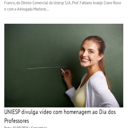
Franco, do Diretor Comercial da Uniesp S/A, Prof. Fabiano Araújo Cravo Roxo
e com a Advogada Marlene...
DESTAQUES
REVISTAS ELETRÃ´NICAS
REVISTA INTERFACES
UNIESP NEWS
BOLETINS
REPOSITÃ³RIO
BIBLIOTECA
UNIESP divulga vídeo com homenagem ao Dia dos
Professores
DISCENTES
Data: 15/10/2021 | Comentário