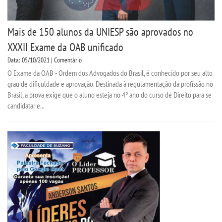
TIID
Mais de 150 alunos da UNIESP são aprovados no
TIP - PEDAGOGIA
XXXII Exame da OAB unificado
Data: 05/10/2021 | Comentário
LOGIN
O Exame da OAB - Ordem dos Advogados do Brasil, é conhecido por seu alto
grau de dificuldade e aprovação. Destinada à regulamentação da profissão no
WEBMAIL
Brasil, a prova exige que o aluno esteja no 4° ano do curso de Direito para se
candidatar e...
PORTAL DE ALUNOS
PORTAL DE PROFESSORES/ACADÊMICO
UNIESP
CONTATO