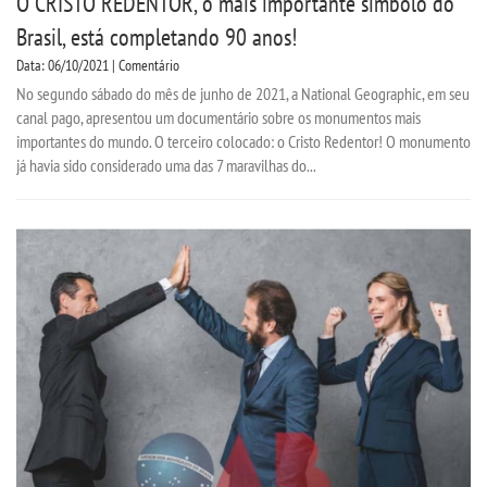
O CRISTO REDENTOR, o mais importante símbolo do
Brasil, está completando 90 anos!
OUVIDORIA
Data: 06/10/2021 | Comentário
PDI
No segundo sábado do mês de junho de 2021, a National Geographic, em seu
canal pago, apresentou um documentário sobre os monumentos mais
importantes do mundo. O terceiro colocado: o Cristo Redentor! O monumento
PORTARIAS
já havia sido considerado uma das 7 maravilhas do...
PPC
REGIMENTOS
REGULAMENTOS
SECRETARIA
SEMANA JURÍDICA