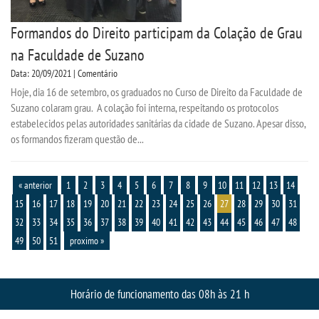
Formandos do Direito participam da Colação de Grau
na Faculdade de Suzano
Data: 20/09/2021 | Comentário
Hoje, dia 16 de setembro, os graduados no Curso de Direito da Faculdade de
Suzano colaram grau. A colação foi interna, respeitando os protocolos
estabelecidos pelas autoridades sanitárias da cidade de Suzano. Apesar disso,
os formandos fizeram questão de...
« anterior
1
2
3
4
5
6
7
8
9
10
11
12
13
14
15
16
17
18
19
20
21
22
23
24
25
26
27
28
29
30
31
32
33
34
35
36
37
38
39
40
41
42
43
44
45
46
47
48
49
50
51
proximo »
Horário de funcionamento das 08h às 21 h