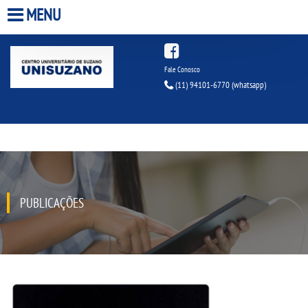
MENU
HOME
Fale Conosco
(11) 94101-6770
(whatsapp)
A UNISUZANO
A UNIESP S.A.
QUEM SOMOS
PUBLICAÇÕES
ESTÃ¡GIOS
INFRAESTRUTURA
BIBLIOTECA