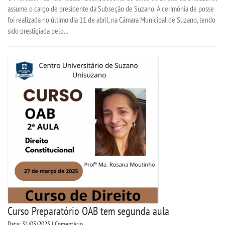
assume o cargo de presidente da Subseção de Suzano. A cerimônia de posse
foi realizada no último dia 11 de abril, na Câmara Municipal de Suzano, tendo
DOCENTES
sido prestigiada pelo...
EAD
EDITAIS
EXTENSÃO
FLUXOS
MANUAIS
MATRIZ
Curso Preparatório OAB tem segunda aula
NIVELAMENTO
Data: 31/03/2025 | Comentário