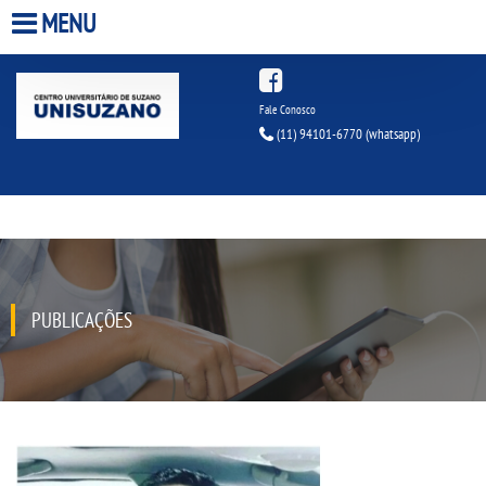
MENU
HOME
Fale Conosco
(11) 94101-6770
(whatsapp)
A UNISUZANO
A UNIESP S.A.
QUEM SOMOS
PUBLICAÇÕES
ESTÃ¡GIOS
INFRAESTRUTURA
BIBLIOTECA