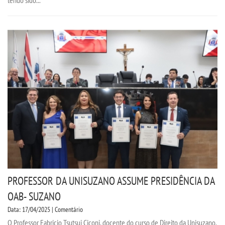
tendo sido...
DESTAQUES
REVISTAS ELETRÃ´NICAS
REVISTA INTERFACES
UNIESP NEWS
BOLETINS
REPOSITÃ³RIO
PROFESSOR DA UNISUZANO ASSUME PRESIDÊNCIA DA
BIBLIOTECA
OAB- SUZANO
Data: 17/04/2025 | Comentário
DISCENTES
O Professor Fabricio Tsutsui Ciconi, docente do curso de Direito da Unisuzano,