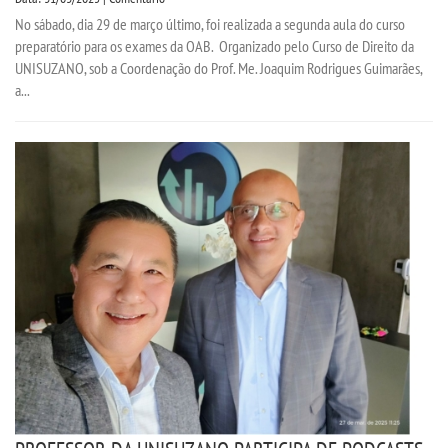
No sábado, dia 29 de março último, foi realizada a segunda aula do curso
OUVIDORIA
preparatório para os exames da OAB. Organizado pelo Curso de Direito da
UNISUZANO, sob a Coordenação do Prof. Me. Joaquim Rodrigues Guimarães,
PDI
a...
PORTARIAS
PPC
REGIMENTOS
REGULAMENTOS
SECRETARIA
SEMANA JURÍDICA