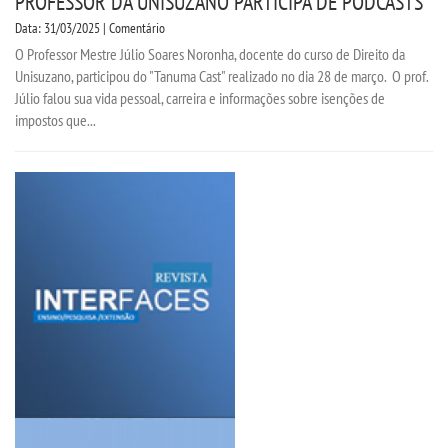
PROFESSOR DA UNISUZANO PARTICIPA DE PODCASTS
TIID
Data: 31/03/2025 | Comentário
O Professor Mestre Júlio Soares Noronha, docente do curso de Direito da
TIP - PEDAGOGIA
Unisuzano, participou do "Tanuma Cast" realizado no dia 28 de março. O prof.
Júlio falou sua vida pessoal, carreira e informações sobre isenções de
impostos que...
LOGIN
WEBMAIL
PORTAL DE ALUNOS
PORTAL DE PROFESSORES/ACADÊMICO
UNIESP
CONTATO