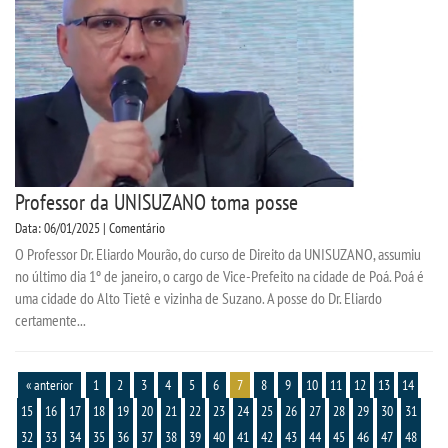
Professor da UNISUZANO toma posse
Data: 06/01/2025 | Comentário
O Professor Dr. Eliardo Mourão, do curso de Direito da UNISUZANO, assumiu
no último dia 1º de janeiro, o cargo de Vice-Prefeito na cidade de Poá. Poá é
uma cidade do Alto Tietê e vizinha de Suzano. A posse do Dr. Eliardo
certamente...
« anterior
1
2
3
4
5
6
7
8
9
10
11
12
13
14
15
16
17
18
19
20
21
22
23
24
25
26
27
28
29
30
31
32
33
34
35
36
37
38
39
40
41
42
43
44
45
46
47
48