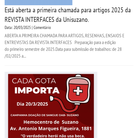
FALE CONOSCO
Está aberta a primeira chamada para artigos 2025 da
REVISTA INTERFACES da Unisuzano.
IMPRENSA
Data: 20/03/2025 | Comentário
ABERTA A PRIMEIRA CHAMADA PARA ARTIGOS, RESENHAS, ENSAIOS E
TRABALHE CONOSCO
ENTREVISTAS DA REVISTA INTERFACES Preparação para a edição
do primeiro semestre de 2025.Data para submissão de trabalhos: de 28
OUVIDORIA
/02/2025 a...