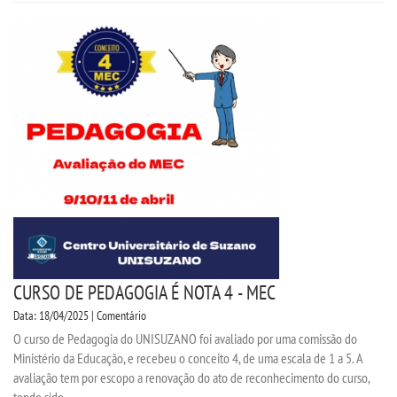
VESTIBULAR
INSCREVA-SE
VALORES
TRANSFERÃªNCIA
SEGUNDA GRADUAÃ§Ã£O
MATRÃ­CULA
CURSO DE PEDAGOGIA É NOTA 4 - MEC
EDITAL
Data: 18/04/2025 | Comentário
O curso de Pedagogia do UNISUZANO foi avaliado por uma comissão do
REEMBOLSO
Ministério da Educação, e recebeu o conceito 4, de uma escala de 1 a 5. A
avaliação tem por escopo a renovação do ato de reconhecimento do curso,
PUBLICAÃ§ÃΜES