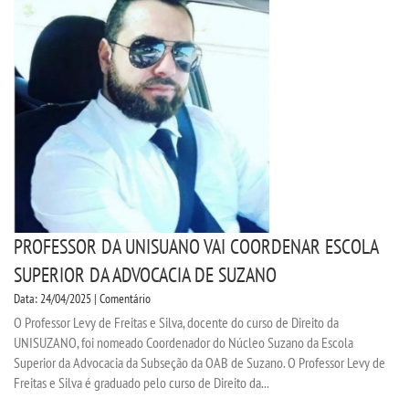
CPA
CPSA
COLAP
ATENDIMENTO PSICOPEDAGÃ³GICO
CURSOS
PROFESSOR DA UNISUANO VAI COORDENAR ESCOLA
BACHARELADOS
SUPERIOR DA ADVOCACIA DE SUZANO
Data: 24/04/2025 | Comentário
LICENCIATURAS
O Professor Levy de Freitas e Silva, docente do curso de Direito da
UNISUZANO, foi nomeado Coordenador do Núcleo Suzano da Escola
Superior da Advocacia da Subseção da OAB de Suzano. O Professor Levy de
TECNOLÃ³GICOS
Freitas e Silva é graduado pelo curso de Direito da...