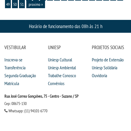
49
50
51
proximo »
Horário de funcionamento das 08h às 21 h
VESTIBULAR
UNIESP
PROJETOS SOCIAIS
Inscreva-se
Uniesp Cultural
Projeto de Extensão
Transferência
Uniesp Ambiental
Uniesp Solidária
Segunda Graduação
Trabalhe Conosco
Ouvidoria
Matrícula
Convênios
Rua José Correa Gonçalves, 75 - Centro - Suzano / SP
Cep: 08675-130
Whatsapp: (11) 94101-6770