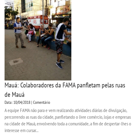
INSCREVA-SE
TRANSFERÊNCIA
SEGUNDA GRADUAÇÃO
MATRÍCULA
EDITAL
Mauá: Colaboradores da FAMA panfletam pelas ruas
de Mauá
EDITAL - ADENDO 1
Data: 10/04/2018 | Comentário
A equipe FAMA não para e vem realizando atividades diárias de divulgação,
PUBLICAÇÕES
percorrendo as ruas da cidade, panfletando o livre comércio, lojas e empresas
na cidade de Mauá, envolvendo toda a comunidade, a fim de despertar-lhes o
interesse em cursar...
DESTAQUES