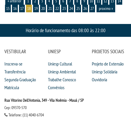
« anterior
1
2
3
4
5
6
7
8
9
10
11
12
13
14
15
16
17
18
19
20
21
22
23
24
25
26
27
proximo »
Horário de funcionamento das 08:00 às 22:00
VESTIBULAR
UNIESP
PROJETOS SOCIAIS
Inscreva-se
Uniesp Cultural
Projeto de Extensão
Transferência
Uniesp Ambiental
Uniesp Solidária
Segunda Graduação
Trabalhe Conosco
Ouvidoria
Matrícula
Convênios
Rua Vitorino Dell'Antonia, 349 - Vila Noêmia - Mauá / SP
Cep: 09370-570
Telefone: (11) 4040-6704