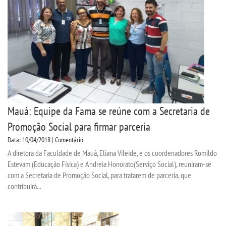
CPA
CPSA
PROUNI
ACOMPANHAMENTO EGRESSO
Mauá: Equipe da Fama se reúne com a Secretaria de
CURSOS
Promoção Social para firmar parceria
Data: 10/04/2018 | Comentário
BACHARELADOS
A diretora da Faculdade de Mauá, Eliana Vileide, e os coordenadores Romildo
Estevam (Educação Física) e Andreia Honorato(Serviço Social), reuniram-se
LICENCIATURAS
com a Secretaria de Promoção Social, para tratarem de parceria, que
contribuirá...
TECNOLÓGICOS
VESTIBULAR