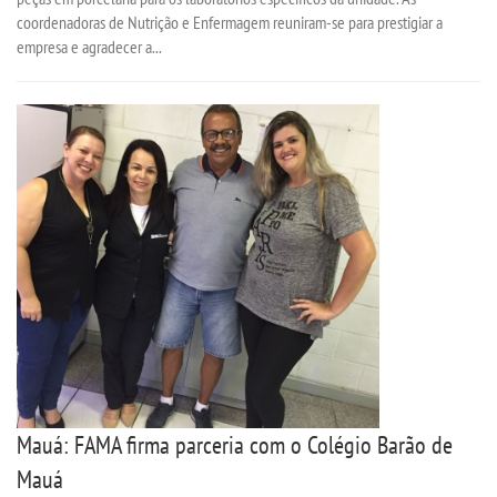
coordenadoras de Nutrição e Enfermagem reuniram-se para prestigiar a
PORTAL DE ALUNOS
empresa e agradecer a...
PORTAL DE PROFESSORES/ACADÊMICO
UNIESP
CONTATO
IMPRENSA
TRABALHE CONOSCO
OUVIDORIA
Mauá: FAMA firma parceria com o Colégio Barão de
Mauá