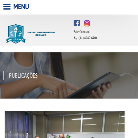
MENU
HOME
Fale Conosco
A FACULDADE
(11) 4040-6704
A UNIESP S.A.
QUEM SOMOS
PUBLICAÇÕES
ESTÁGIOS
INFRAESTRUTURA
BIBLIOTECA