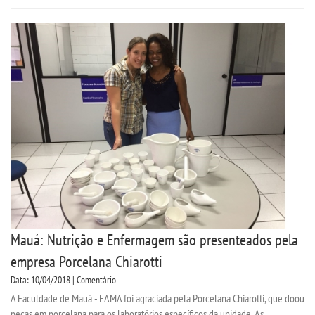
UNIESP NEWS
BOLETINS
REPOSITÓRIO
TCC
NOTÍCIAS
PORTARIAS
Mauá: Nutrição e Enfermagem são presenteados pela
empresa Porcelana Chiarotti
LOGIN
Data: 10/04/2018 | Comentário
A Faculdade de Mauá - FAMA foi agraciada pela Porcelana Chiarotti, que doou
WEBMAIL
peças em porcelana para os laboratórios específicos da unidade. As