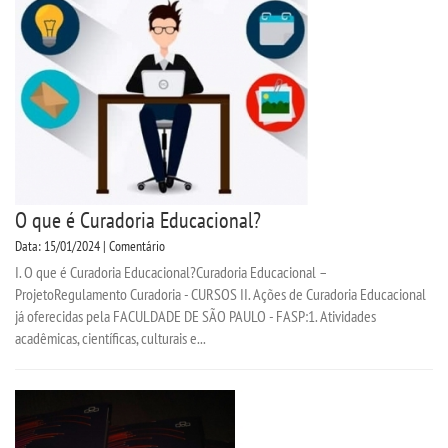
CPA
CPSA
PROUNI
ACOMPANHAMENTO EGRESSO
O que é Curadoria Educacional?
CURSOS
Data: 15/01/2024 | Comentário
I. O que é Curadoria Educacional?Curadoria Educacional –
BACHARELADOS
ProjetoRegulamento Curadoria - CURSOS II. Ações de Curadoria Educacional
já oferecidas pela FACULDADE DE SÃO PAULO - FASP:1. Atividades
LICENCIATURAS
acadêmicas, científicas, culturais e...
TECNOLÓGICOS
VESTIBULAR