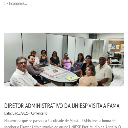
I – Economia...
PORTAL DE ALUNOS
PORTAL DE PROFESSORES/ACADÊMICO
UNIESP
CONTATO
IMPRENSA
TRABALHE CONOSCO
DIRETOR ADMINISTRATIVO DA UNIESP VISITA A FAMA
OUVIDORIA
Data: 03/12/2023 | Comentário
Na semana que se passou, a Faculdade de Mauá – FAMA teve a honra de
receber o Diretor Administrativo do grupo UNIESP, Prof. Murilo de Ângelo. O