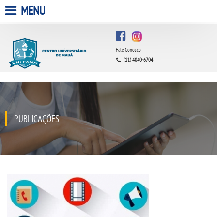
MENU
HOME
Fale Conosco
A FACULDADE
(11) 4040-6704
A UNIESP S.A.
QUEM SOMOS
PUBLICAÇÕES
ESTÁGIOS
INFRAESTRUTURA
BIBLIOTECA