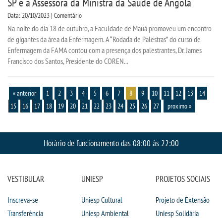
SP e a Assessora da Ministra da Saúde de Angola
Data: 20/10/2023 | Comentário
Na noite do dia 18 de outubro, a Faculdade de Mauá promoveu um encontro
de gigantes da área da Enfermagem. A “Rodada de Palestras” do curso de
Enfermagem da FAMA contou com a presença dos palestrantes, Dr. James
Francisco dos Santos, Presidente do COREN...
« anterior
1
2
3
4
5
6
7
8
9
10
11
12
13
14
15
16
17
18
19
20
21
22
23
24
25
26
27
proximo »
Horário de funcionamento das 08:00 às 22:00
VESTIBULAR
UNIESP
PROJETOS SOCIAIS
Inscreva-se
Uniesp Cultural
Projeto de Extensão
Transferência
Uniesp Ambiental
Uniesp Solidária