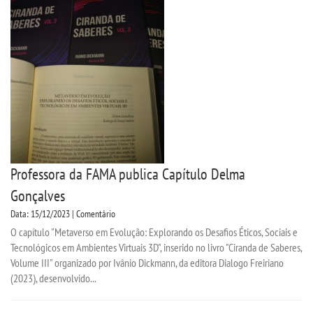
INSCREVA-SE
TRANSFERÊNCIA
SEGUNDA GRADUAÇÃO
MATRÍCULA
Professora da FAMA publica Capítulo Delma
EDITAL
Gonçalves
Data: 15/12/2023 | Comentário
EDITAL - ADENDO 1
O capítulo "Metaverso em Evolução: Explorando os Desafios Éticos, Sociais e
Tecnológicos em Ambientes Virtuais 3D", inserido no livro "Ciranda de Saberes,
Volume III" organizado por Ivânio Dickmann, da editora Dialogo Freiriano
PUBLICAÇÕES
(2023), desenvolvido...
DESTAQUES