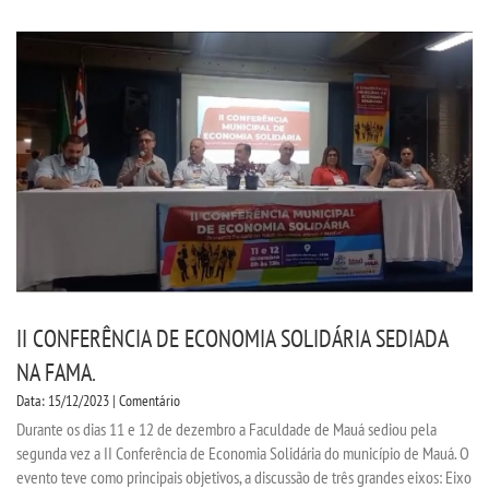
UNIESP NEWS
BOLETINS
REPOSITÓRIO
TCC
NOTÍCIAS
II CONFERÊNCIA DE ECONOMIA SOLIDÁRIA SEDIADA
PORTARIAS
NA FAMA.
Data: 15/12/2023 | Comentário
LOGIN
Durante os dias 11 e 12 de dezembro a Faculdade de Mauá sediou pela
segunda vez a II Conferência de Economia Solidária do município de Mauá. O
WEBMAIL
evento teve como principais objetivos, a discussão de três grandes eixos: Eixo