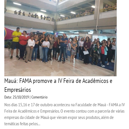
INSCREVA-SE
TRANSFERÊNCIA
SEGUNDA GRADUAÇÃO
MATRÍCULA
EDITAL
Mauá: FAMA promove a IV Feira de Acadêmicos e
Empresários
EDITAL - ADENDO 1
Data: 25/10/2019 | Comentário
Nos dias 15,16 e 17 de outubro aconteceu na Faculdade de Mauá - FAMA a IV
PUBLICAÇÕES
Feira de Acadêmicos e Empresários. O evento contou com a parceria de várias
empresas da cidade de Mauá que vieram expor seus produtos, além de
temáticas feitas pelos...
DESTAQUES