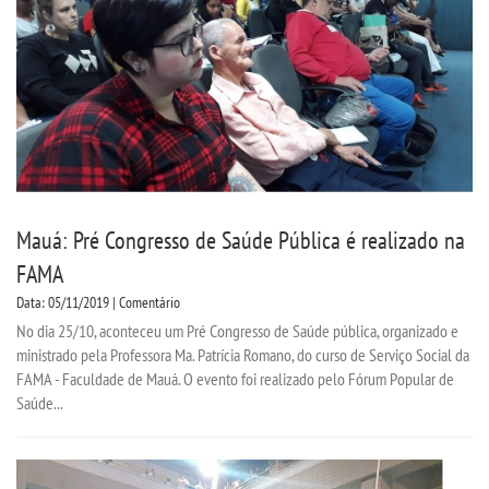
CPA
CPSA
PROUNI
ACOMPANHAMENTO EGRESSO
Mauá: Pré Congresso de Saúde Pública é realizado na
CURSOS
FAMA
Data: 05/11/2019 | Comentário
BACHARELADOS
No dia 25/10, aconteceu um Pré Congresso de Saúde pública, organizado e
ministrado pela Professora Ma. Patrícia Romano, do curso de Serviço Social da
LICENCIATURAS
FAMA - Faculdade de Mauá. O evento foi realizado pelo Fórum Popular de
Saúde...
TECNOLÓGICOS
VESTIBULAR