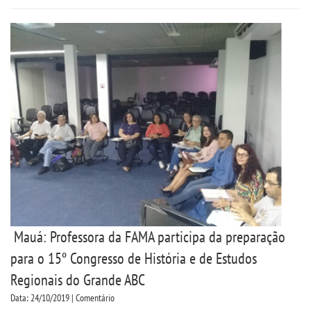
UNIESP NEWS
BOLETINS
REPOSITÓRIO
TCC
NOTÍCIAS
PORTARIAS
Mauá: Professora da FAMA participa da preparação
para o 15º Congresso de História e de Estudos
LOGIN
Regionais do Grande ABC
Data: 24/10/2019 | Comentário
WEBMAIL