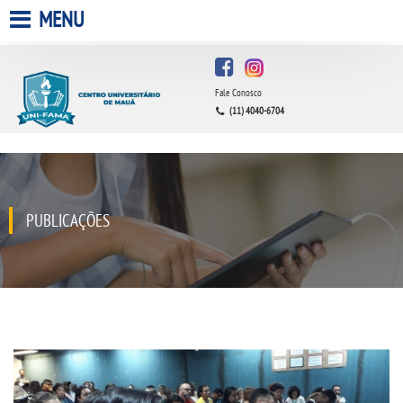
MENU
HOME
Fale Conosco
A FACULDADE
(11) 4040-6704
A UNIESP S.A.
QUEM SOMOS
PUBLICAÇÕES
ESTÁGIOS
INFRAESTRUTURA
BIBLIOTECA