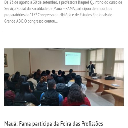
De 23 de agosto a 30 de setembro, a professora Raquel Quintino do curso de
Serviço Social da Faculdade de Mauá – FAMA participou de encontros
PORTAL DE ALUNOS
preparatórios do “15º Congresso de História e de Estudos Regionais do
Grande ABC. O congresso contou...
PORTAL DE PROFESSORES/ACADÊMICO
UNIESP
CONTATO
IMPRENSA
TRABALHE CONOSCO
OUVIDORIA
Mauá: Fama participa da Feira das Profissões