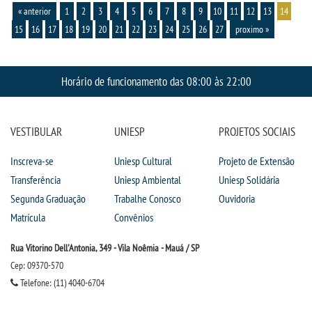
« anterior
1
2
3
4
5
6
7
8
9
10
11
12
13
14
15
16
17
18
19
20
21
22
23
24
25
26
27
proximo »
Horário de funcionamento das 08:00 às 22:00
VESTIBULAR
UNIESP
PROJETOS SOCIAIS
Inscreva-se
Uniesp Cultural
Projeto de Extensão
Transferência
Uniesp Ambiental
Uniesp Solidária
Segunda Graduação
Trabalhe Conosco
Ouvidoria
Matrícula
Convênios
Rua Vitorino Dell'Antonia, 349 - Vila Noêmia - Mauá / SP
Cep: 09370-570
Telefone: (11) 4040-6704