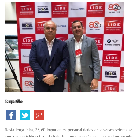
CPA
CPSA
PROUNI
ACOMPANHAMENTO EGRESSO
CURSOS
BACHARELADOS
Compartilhe
LICENCIATURAS
TECNOLÓGICOS
Nesta terça-feira, 27, 60 importantes personalidades de diversos setores se
reuniram no Edifício Casa da Indústria, em Campo Grande, para o lançamento
VESTIBULAR