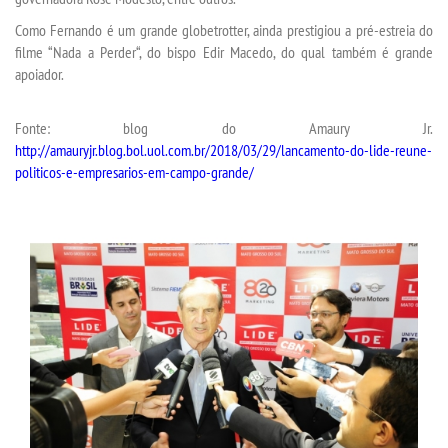
Como Fernando é um grande globetrotter, ainda prestigiou a pré-estreia do
UNIESP NEWS
filme “Nada a Perder“, do bispo Edir Macedo, do qual também é grande
apoiador.
BOLETINS
Fonte: blog do Amaury Jr.
http://amauryjr.blog.bol.uol.com.br/2018/03/29/lancamento-do-lide-reune-
REPOSITÓRIO
politicos-e-empresarios-em-campo-grande/
TCC
NOTÍCIAS
PORTARIAS
LOGIN
WEBMAIL