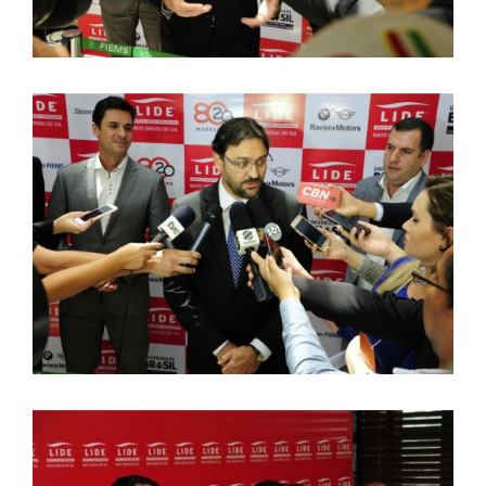
PORTAL DE ALUNOS
PORTAL DE PROFESSORES/ACADÊMICO
UNIESP
CONTATO
IMPRENSA
TRABALHE CONOSCO
OUVIDORIA