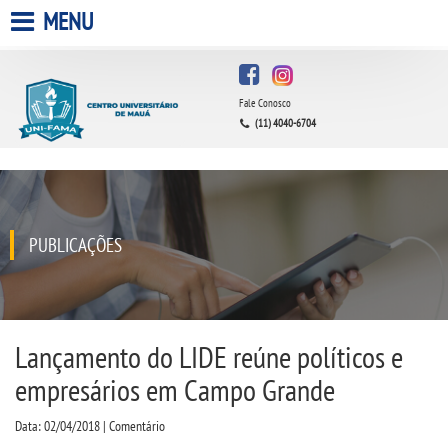
MENU
HOME
Fale Conosco
A FACULDADE
(11) 4040-6704
A UNIESP S.A.
QUEM SOMOS
PUBLICAÇÕES
ESTÁGIOS
INFRAESTRUTURA
Lançamento do LIDE reúne políticos e
empresários em Campo Grande
BIBLIOTECA
Data: 02/04/2018 | Comentário