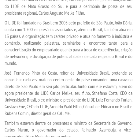
do LIDE de Mato Grosso do Sul e para a cerimônia de posse de seu
presidente regional, Carlos Augusto Melke Filho.
INSCREVA-SE
O LIDE foi fundado no Brasil em 2003 pelo prefeito de São Paulo, João Dória,
conta com 1.700 empresários associados e, além do Brasil, também atua em
TRANSFERÊNCIA
13 países. A organização tem caráter privado e atua no fomento à indústria e
comércio, realizando palestras, seminários e encontros tanto para a
conscientização do empresariado quanto para a troca de experiências, criação
SEGUNDA GRADUAÇÃO
de networking e divulgação de potencialidades de cada região do Brasil e do
mundo.
MATRÍCULA
José Fernando Pinto da Costa, reitor da Universidade Brasil, pretende se
consolidar cada vez mais no centro-oeste do paíse comandou uma caravana
EDITAL
direto de São Paulo em seu jato particular. Junto com ele estavam, além do
agora presidente do LIDE Carlos Melke, seu filho, Sthefano Costa, CEO da
EDITAL - ADENDO 1
Universidade Brasil, o ex-ministro e presidente do LIDE Luiz Fernando Furlan,
Gustavo Ene, CEO do LIDE, Arnoldo Wald Filho, Cônsul de Mônaco no Brasil e
Rubens Comini, diretor geral da Call Me.
PUBLICAÇÕES
Também estavam dentre os presentes o ministro da Secretaria de Governo,
Carlos Marun, o governador do estado, Reinaldo Azambuja, a vice-
DESTAQUES
governadora Rose Modesto, entre outros.