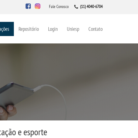
Fale Conosco
(11) 4040-6704
ações
Repositório
Login
Uniesp
Contato
cação e esporte