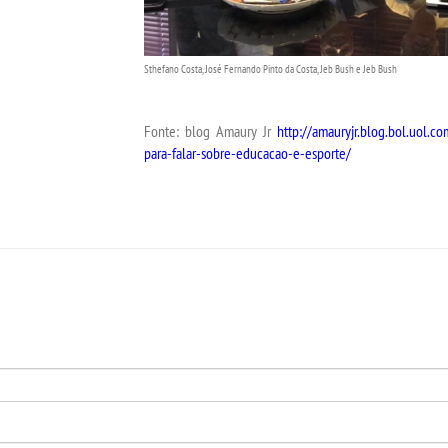
Sthefano Costa, José Fernando Pinto da Costa, Jeb Bush e Jeb Bush
Fonte: blog Amaury Jr
http://amauryjr.blog.bol.uol.
para-falar-sobre-educacao-e-esporte/