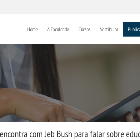
Home
A Faculdade
Cursos
Vestibular
Public
 encontra com Jeb Bush para falar sobre edu