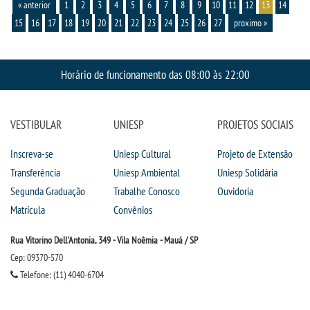
« anterior
1
2
3
4
5
6
7
8
9
10
11
12
13
14
15
16
17
18
19
20
21
22
23
24
25
26
27
proximo »
Horário de funcionamento das 08:00 às 22:00
VESTIBULAR
UNIESP
PROJETOS SOCIAIS
Inscreva-se
Uniesp Cultural
Projeto de Extensão
Transferência
Uniesp Ambiental
Uniesp Solidária
Segunda Graduação
Trabalhe Conosco
Ouvidoria
Matrícula
Convênios
Rua Vitorino Dell'Antonia, 349 - Vila Noêmia - Mauá / SP
Cep: 09370-570
Telefone: (11) 4040-6704