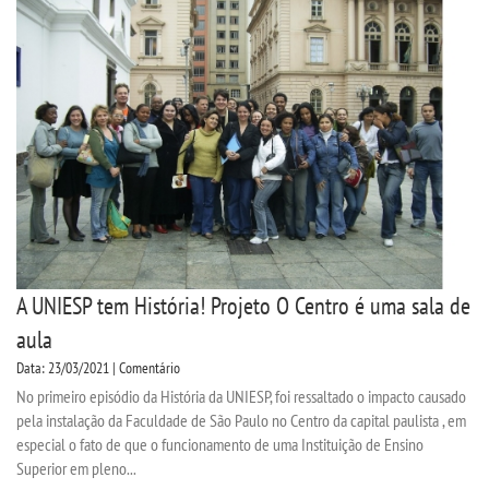
INSCREVA-SE
TRANSFERÊNCIA
SEGUNDA GRADUAÇÃO
MATRÍCULA
EDITAL
A UNIESP tem História! Projeto O Centro é uma sala de
aula
EDITAL - ADENDO 1
Data: 23/03/2021 | Comentário
No primeiro episódio da História da UNIESP, foi ressaltado o impacto causado
PUBLICAÇÕES
pela instalação da Faculdade de São Paulo no Centro da capital paulista , em
especial o fato de que o funcionamento de uma Instituição de Ensino
Superior em pleno...
DESTAQUES