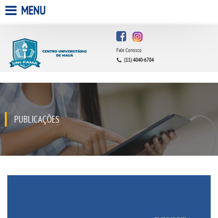
MENU
HOME
Fale Conosco
A FACULDADE
(11) 4040-6704
A UNIESP S.A.
QUEM SOMOS
PUBLICAÇÕES
ESTÁGIOS
INFRAESTRUTURA
BIBLIOTECA