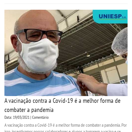
UNIESP NEWS
BOLETINS
REPOSITÓRIO
TCC
NOTÍCIAS
PORTARIAS
A vacinação contra a Covid-19 é a melhor forma de
combater a pandemia
LOGIN
Data: 19/03/2021 | Comentário
A vacinação contra a Covid-19 é a melhor forma de combater a pandemia. Por
WEBMAIL
isso, incentivamos nossos colaboradores e alunos a tomarem a vacina e se