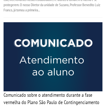
protegerem. O nosso Diretor da unidade de Suzano, Professor Benedito Luiz
PORTAL DE ALUNOS
Franco, já tomou a primeira...
PORTAL DE PROFESSORES/ACADÊMICO
UNIESP
CONTATO
IMPRENSA
TRABALHE CONOSCO
OUVIDORIA
Comunicado sobre o atendimento durante a fase
vermelha do Plano São Paulo de Contingenciamento