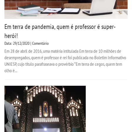
Em terra de pandemia, quem é professor é super-
herói!
Data: 29/12/2020 | Comentário
Em 28 de abril de 2016, uma matéria intitulada Em terra de 10 milhões de
desempregados, quem é professor é rei foi publicada no Boletim Informativo
UNIESP, cujo título parafraseava o provérbio “Em terra de cegos, quem tem
olho é...