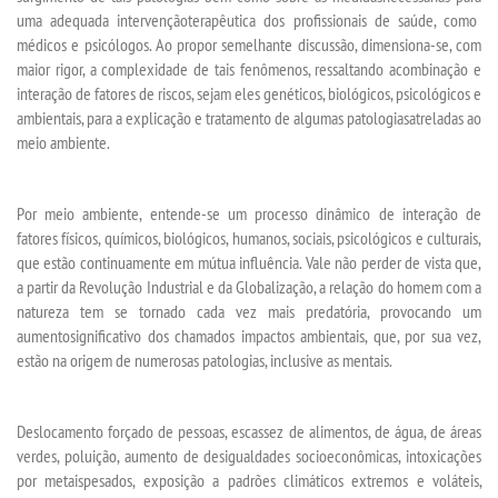
uma adequada
intervenção
terapêutica
dos profissionais de saúde
, como
médicos e psicólogos
.
Ao
propor semelhante discussão
, d
imensiona
-se
, com
EDITAL - ADENDO 1
maior rigor,
a complexidade de ta
is
fenômenos
,
ressaltando
a
combinação e
interação de fatores de riscos, sejam eles genéticos, biológicos, psicológicos e
PUBLICAÇÕES
ambientais
,
para a explicação e tratamento de algumas patologias
atreladas
ao
meio ambiente.
DESTAQUES
Por
meio ambiente
, entende-se um processo dinâmico de interação de
UNIESP NEWS
fatores físicos, químicos, biológicos, humanos, sociais
, psicológico
s
e culturais,
que estão continuamente em mútua influência. Vale não perder de vista que,
a partir da
R
evolução
I
ndustrial e da
G
lobalização, a relação do homem com a
LOGIN
natureza tem se tornado cada vez mais predatória
,
provocando um
aumento
significativo
dos chamados impactos ambientais
, que, por sua vez,
WEBMAIL
estão na origem de numerosas patologias, inclusive as mentais.
PORTAL DE ALUNOS
Deslocamento forçado de pessoas, escassez de alimentos
,
de
á
gua,
de áreas
verdes,
poluição,
aumento de desigualdades socioe
co
nômicas,
intoxicações
PORTAL DE PROFESSORES/ACADÊMICO
por meta
is
pesado
s
,
exposição a
padrões climáticos extremos
e voláteis
,