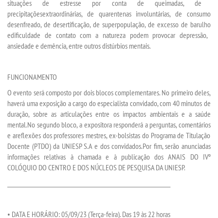
situações de estresse por conta de queimadas,
de
precipitações
extraordinárias
,
de quarentenas involuntárias
,
de
consumo
UNIESP
desenfreado
, de desertificação, de superpo
pu
l
a
ção
, de excesso de barulho
e
dificuldade de contato com a natureza
podem provocar depressão,
ansiedade
e demência
, entre outros distúrbios mentais.
CONTATO
IMPRENSA
FUNCIONAMENTO
O
evento será
composto por
dois blocos complementares
. No primeiro
deles
,
TRABALHE CONOSCO
haverá uma
exposição
a cargo do especialista convidado
,
com
40 minutos
de
duração
,
sobre as articulações entre os impactos ambientais e a saúde
mental
.
No segundo bloco, a expositora responderá
a
perguntas
, comentários
OUVIDORIA
e
a
refle
x
ões
dos
professores mestres,
ex-bolsistas do
Program
a
de Titulação
Docente
(
PTDO
)
da UNIESP S.A
e dos convidados
.
Por fim, serão anunciadas
informações relativas à cham
ada e à publicação dos ANAIS DO
IV
º
COLÓQUIO DO CENTRO E
DOS
NÚCLEOS DE PESQUISA DA UNIESP.
___________________________________________________________________
•
DATA E HORÁRIO
:
05/0
9
/23
(Terça-feira)
. Das 19 às 22
h
oras