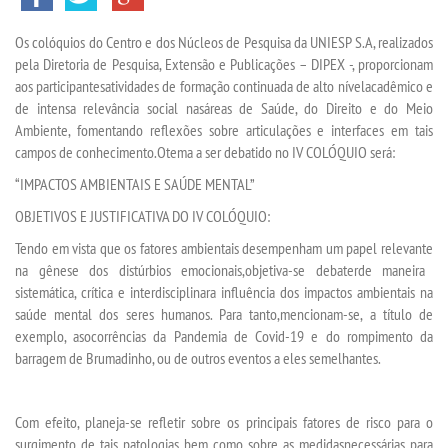
O
s
colóquio
s do Centro e
dos
Núcleos de Pesquisa da
UNIESP S.A
, realizados
TECNOLÓGICOS
pela Diretoria de Pesquisa, Extensão e Publicações –
DIPEX
-,
p
r
oporciona
m
aos participantes
atividades
de
formação continuada
de alto nível
acadêmico
e
EXTENSÃO
de intensa relevância social
na
s
ár
ea
s
de
S
aúde,
do
D
ireito
e do
M
eio
A
mbiente
, fomenta
n
do reflexões sobr
e
articulações e interfaces
em tais
campos de conhecimento
.
O
tema a ser debatido
no
IV COL
Ó
QUIO
será:
VESTIBULAR
“
IMPACTOS AMBIENTAIS E SAÚDE MENTAL
”
OBJET
I
VOS E JUSTIFICATIVA
DO IV COLÓQUIO
:
INSCREVA-SE
Tendo em vista que os fatores ambientais desempenham um papel
relevante
na gênese dos
distúrbios
emocionais
,
objetiva
-se
debater
de maneira
TRANSFERÊNCIA
sistemática
,
crítica
e interdisciplinar
a influência
dos impactos
ambienta
is
na
saúde mental
d
o
s
seres humanos
. Para tanto
,
mencionam-se,
a título de
SEGUNDA GRADUAÇÃO
exemplo,
a
s
ocorrência
s
da Pandemia de Covid-19
e do rompimento da
barragem de Brumadinho
,
ou de outros eventos
a ele
s
semelhantes.
MATRÍCULA
Com efeito,
planeja
-se
refletir sobre
os principais fatores de risco
para o
EDITAL
surgimento de tais patologias
bem como sobre
as medidas
necessárias
para