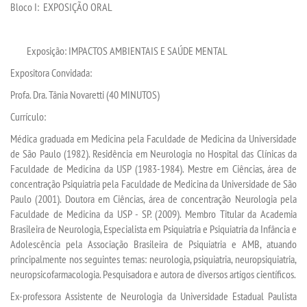
Bloco I:
EXPOSIÇÃO ORAL
Exposição
:
IMPACTOS AMBIENTAIS E SAÚDE MENTAL
Expositora
Convidad
a
:
Profa. Dra.
Tânia Novaretti
(40 MINUTOS)
Currículo:
Médica graduada em Medicina
pela Faculdade de Medicina da Universidade
de São Paulo (1982). Residência em Neurologia no Hospital das Clínicas da
Faculdade de Medicina da USP (1983-1984). Mestre em Ciências, área de
concentração Psiquiatria pela Faculdade de Medicina da Universidade de São
Paulo (2001). Doutora em Ciências, área de concentração Neurologia pela
Faculdade de Medicina
da USP - SP. (2009). Membro Titular da Academia
Brasileira de Neurologia, Especialista em Psiquiatria e Psiquiatria da Infância e
Adolescência pela Associação Brasileira de Psiquiatria e AMB, atuando
principalmente nos seguintes temas: neurologia, psiquiatria, neuropsiquiatria,
neuropsicofarmacologia.
Pesquisadora e autora de diversos artigos científicos
.
Ex-
p
rofessora Assistente de Neurologia da Universidade Estadual Paulista