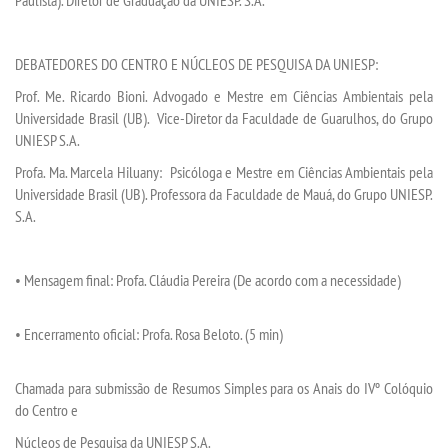
DEBATEDORES DO CENTRO E NÚCLEOS DE PESQUISA DA UNIESP
:
Prof. Me. Ricardo Bioni
. Advogado e
M
estre em Ciências Ambientais pela
Universidade Brasil (UB). Vice-Diretor da Faculdade de Guarulhos, do Grupo
UNIESP S
.
A
.
Profa. Ma. Marcela Hiluany:
Psicóloga e Mestre em Ciências Ambientais pela
Universidade Brasil (UB). Professora da Faculdade de Mauá, do Grupo UNIESP.
S.A.
•
Mensagem final
: Profa. Cláudia Pereira (
De acordo com a necessidade
)
•
Encerramento oficial
: Profa. Rosa Beloto. (5 min)
Chamad
a para submissão
de Resumos Simples para os
Anais do
IV
º Colóquio
do Centro e
Núcleos de Pesquisa da UNIESP S.A
.