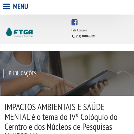
MENU
HOME
Fale Conosco
(11) 4040-6709
A FACULDADE
A UNIESP S.A.
QUEM SOMOS
PUBLICAÇÕES
INFRAESTRUTURA
BIBLIOTECA
IMPACTOS AMBIENTAIS E SAÚDE
MENTAL é o tema do IVº Colóquio do
CPA
Cerntro e dos Núcleos de Pesquisas