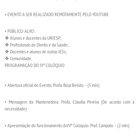
•
EVENT
O A SER REALIZADO REMOTAMENTE
PELO YOUTUBE
•
PÚBLICO-ALVO
:
❖
Alunos
e docentes
da UNIESP
;
❖
Profissionais do Direito e da Saúde
;
❖
Docentes e alunos de outras
IE
Ss;
❖
Comunidade
.
PROGRAMAÇÃO
DO
IV
º
COLÓQUIO
•
Abertura o
ficial do
E
vent
o:
Profa. Rosa Beloto
–
(
5
min
)
•
Mensagem da Mantenedora
: Profa. Cláudia Pereira (De acordo com a
necessidade)
•
Apresentação
do
funcionamento do
I
Vº
Colóquio
: Prof. Campato
–
(
2 min
)
.