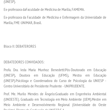
(UNESP
)
.
Ex-professora
da
Faculdade de Medicina de Marília, FAMEMA
.
Ex-professora da Faculdade de Medicina e Enfermagem da Universidade de
Marília, FME-UNIMAR, Brasil.
Bloco II:
DEBATERORES
D
EBATEDORES CONVIDADOS:
Profa. Dra. Ieda Maria Munhoz Benedetti:
Pós-Doutorado em Educação
(UNESP), Doutora em Educação (UFMS), Mestra em Educação
(UNESP).Psicóloga e Coordenadora do Curso de Psicologia da UNIESP -
Centro Universitário de Presidente
Prudente - UNIPRUDENTE
.
Prof. Me. Murilo Mendes de
Â
ngelo
:
Graduado em Engenheira Ambiental
(UNOESTE). Graduado em Tecnologia em Meio Ambiente (UEM).
Mestre
em
Meio Ambiente e Desenvolvimento Regional
(
Universidade
do
Oeste
Paulista
)
. Diretor de
Graduação da UNIESP. S.A
.