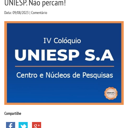
UNIESP. Não percam!
CPSA
Data: 09/08/2023 | Comentário
PROUNI
ENADE
NAD
COMITÊ DE ÉTICA
PESQUISA DE EXTENSÃO
CURSOS
BACHARELADOS
Compartilhe
LICENCIATURAS