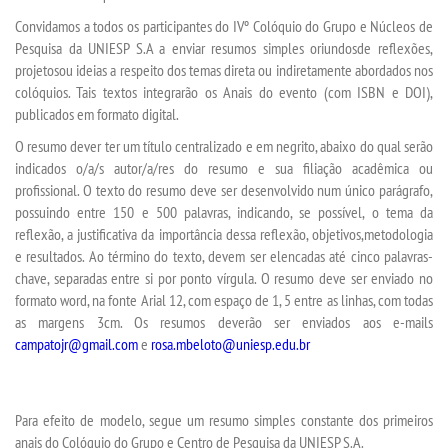
Convidamos a todos os participantes do
IV
º Colóquio do Grupo e Núcleos de
Pesquis
a
da UNIESP S.A
a enviar resumos simples
oriundos
de reflexões
,
projetosou ideias a
respeito dos temas direta ou indiretamente abordados nos
colóquios
. Tais textos integrarão os
Anais
do evento (com ISBN e DOI),
publicados
em
formato digital.
O resumo dever ter um título centralizado e em negrito, abaixo do qual serão
indicados o/a/s autor/
a/
res do resumo e sua filiação acadêmica ou
profissional. O texto do resumo deve ser desenvolvido num único parágrafo,
possuindo entre 150 e 500 palavras, indicando, se possível, o tema da
reflexão, a justificativa da importância dessa reflexão, objetivos,
metodologia
e
resultados. Ao término do texto, devem ser elencadas até cinco palavras-
chave
, separadas entre si por ponto vírgula. O resumo deve ser enviado no
formato word, na fonte Arial 12, com espaço de 1, 5 entre as linhas, com todas
as margens 3cm. Os resumos deverão ser enviados ao
s
e-mail
s
campatojr@gmail.com
e
rosa.mbeloto@uniesp.edu.br
Para efeito de
modelo
, segue um resumo simples constante dos primeiros
anais do Colóquio do Grupo e Centro de Pesquisa
da UNIESP S.A.