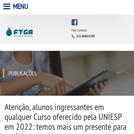
MENU
HOME
Fale Conosco
(11) 4040-6709
A FACULDADE
A UNIESP S.A.
QUEM SOMOS
PUBLICAÇÕES
INFRAESTRUTURA
BIBLIOTECA
Atenção, alunos ingressantes em
qualquer Curso oferecido pela UNIESP
CPA
em 2022: temos mais um presente para