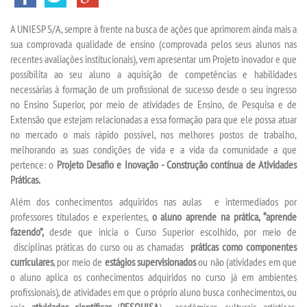
A UNIESP S/A, sempre à frente na busca de ações que aprimorem ainda mais a
TECNOLÓGICOS
sua comprovada qualidade de ensino (comprovada pelos seus alunos nas
recentes avaliações institucionais), vem apresentar um Projeto inovador e que
EXTENSÃO
possibilita ao seu aluno a aquisição de competências e habilidades
necessárias à formação de um profissional de sucesso desde o seu ingresso
no Ensino Superior, por meio de atividades de Ensino, de Pesquisa e de
VESTIBULAR
Extensão que estejam relacionadas a essa formação para que ele possa atuar
no mercado o mais rápido possível, nos melhores postos de trabalho,
INSCREVA-SE
melhorando as suas condições de vida e a vida da comunidade a que
pertence: o
Projeto Desafio e Inovação - Construção contínua de Atividades
Práticas.
TRANSFERÊNCIA
Além dos conhecimentos adquiridos nas aulas e intermediados por
professores titulados e experientes
,
o aluno aprende na prática, “aprende
SEGUNDA GRADUAÇÃO
fazendo”,
desde que inicia o Curso Superior escolhido, por meio de
disciplinas práticas do curso ou as
chamadas
práticas como componentes
MATRÍCULA
curriculares
, por meio de
estágios supervisionados
ou não (atividades em que
o aluno aplica os conhecimentos adquiridos no curso já em ambientes
profissionais), de atividades em que o próprio aluno busca conhecimentos, ou
EDITAL
seja,
atividades científicas
(
PESQUISA
), acadêmicas, culturais, artísticas,