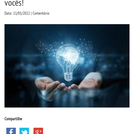
vocês!
CPSA
Data: 11/01/2022 | Comentário
PROUNI
ENADE
NAD
COMITÊ DE ÉTICA
PESQUISA DE EXTENSÃO
CURSOS
BACHARELADOS
Compartilhe
LICENCIATURAS