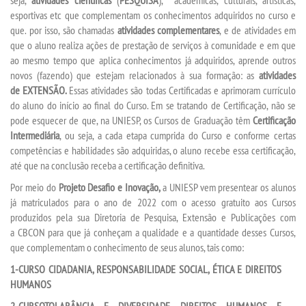
esportivas etc que complementam os conhecimentos adquiridos no curso e
EDITAL - ADENDO 1
que. por isso, são chamadas
atividades complementares
, e de atividades em
que o aluno realiza ações de prestação de serviços à comunidade e em que
ao mesmo tempo que aplica conhecimentos já adquiridos, aprende outros
PUBLICAÇÕES
novos (fazendo) que estejam relacionados à sua formação: as
atividades
de
EXTENSÃO
.
Essas atividades são todas Certificadas e aprimoram currículo
DESTAQUES
do aluno do início ao final do Curso. Em se tratando de Certificação, não se
pode esquecer de que, na UNIESP, os Cursos de Graduação têm
Certificação
Intermediária
, ou seja, a cada etapa cumprida do Curso e conforme certas
UNIESP NEWS
competências e habilidades são adquiridas, o aluno recebe essa certificação,
até que na conclusão receba a certificação definitiva.
LOGIN
Por meio do
Projeto Desafio e Inovação,
a UNIESP vem presentear os alunos
já matriculados para o ano de 2022 com o acesso gratuito aos Cursos
produzidos pela sua
Diretoria de Pesquisa, Extensão e Publicações
com
WEBMAIL
a
CBCON
para que já conheçam a qualidade e a quantidade desses Cursos,
que complementam o conhecimento de seus alunos, tais como:
PORTAL DE ALUNOS
1-CURSO CIDADANIA, RESPONSABILIDADE SOCIAL, ÉTICA E DIREITOS
HUMANOS
PORTAL DE PROFESSORES/ACADÊMICO
2-CURSOTOLARÂNCIA E DIVERSIDADE, DIREITOS HUMANOS E