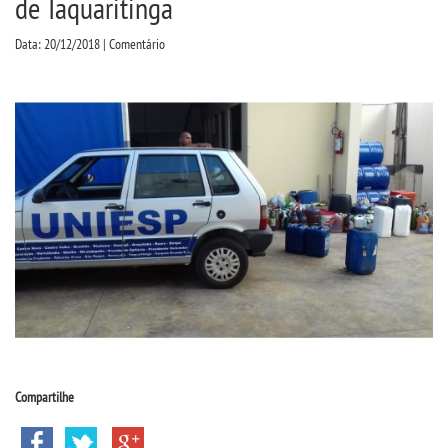
de Taquaritinga
CPSA
Data: 20/12/2018 | Comentário
PROUNI
ENADE
NAD
COMITÊ DE ÉTICA
PESQUISA DE EXTENSÃO
CURSOS
BACHARELADOS
Compartilhe
LICENCIATURAS