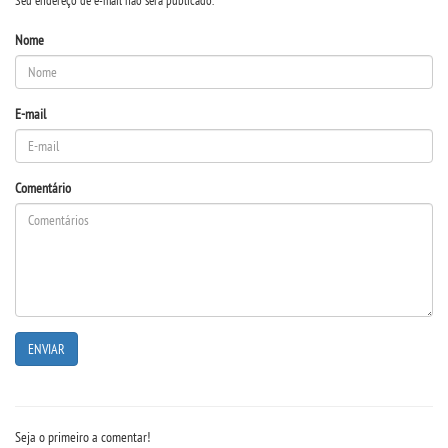
Seu endereço de e-mail não será publicado.
EDITAL - ADENDO 1
Nome
PUBLICAÇÕES
E-mail
DESTAQUES
Comentário
UNIESP NEWS
LOGIN
WEBMAIL
PORTAL DE ALUNOS
PORTAL DE PROFESSORES/ACADÊMICO
Seja o primeiro a comentar!