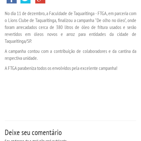
No dia 11 de dezembro, a Faculdade de Taquaritinga - FTGA, em parceria com
TECNOLÓGICOS
o Lions Clube de Taquaritinga, finalizou a campanha "De olho no óleo", onde
foram arrecadados cerca de 380 litros de óleo de fritura usados e serão
EXTENSÃO
revertidos em óleos novos e arroz para entidades da cidade de
Taquaritinga/SP.
VESTIBULAR
A campanha contou com a contribuição de colaboradores e da cantina da
respectiva unidade.
A FTGA parabeniza todos os envolvidos pela excelente campanha!
INSCREVA-SE
TRANSFERÊNCIA
SEGUNDA GRADUAÇÃO
MATRÍCULA
Deixe seu comentário
EDITAL