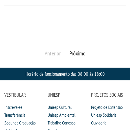
UNIESP
CONTATO
IMPRENSA
Anterior
Próximo
TRABALHE CONOSCO
Horário de funcionamento das 08:00 às 18:00
OUVIDORIA
VESTIBULAR
UNIESP
PROJETOS SOCIAIS
Inscreva-se
Uniesp Cultural
Projeto de Extensão
Transferência
Uniesp Ambiental
Uniesp Solidária
Segunda Graduação
Trabalhe Conosco
Ouvidoria