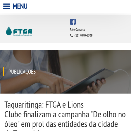
MENU
HOME
Fale Conosco
(11) 4040-6709
A FACULDADE
A UNIESP S.A.
QUEM SOMOS
PUBLICAÇÕES
INFRAESTRUTURA
BIBLIOTECA
Taquaritinga: FTGA e Lions
Clube finalizam a campanha "De olho no
CPA
óleo" em prol das entidades da cidade