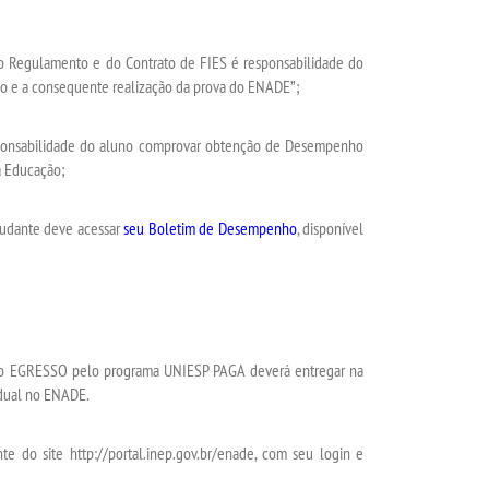
o Regulamento e do Contrato de FIES é responsabilidade do
ão e a consequente realização da prova do ENADE”;
sponsabilidade do aluno comprovar obtenção de Desempenho
a Educação;
tudante deve acessar
seu Boletim de Desempenho
, disponível
, o EGRESSO pelo programa UNIESP PAGA deverá entregar na
dual no ENADE.
te do site http://portal.inep.gov.br/enade, com seu login e