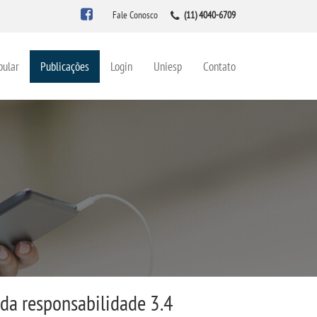
Fale Conosco
(11) 4040-6709
bular
Publicações
Login
Uniesp
Contato
a responsabilidade 3.4