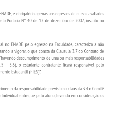
NADE, é obrigatório apenas aos egressos de cursos avaliados
la Portaria Nº 40 de 12 de dezembro de 2007, inscrito no
al no ENADE pelo egresso na Faculdade, caracteriza a não
ando a vigorar, o que consta da Clausula 3.7 do Contrato de
, “havendo descumprimento de uma ou mais responsabilidades
.5 – 3.6), o estudante contratante ficará responsável pelo
ento Estudantil (FIES)”.
imento da responsabilidade prevista na clausula 3.4 o Comitê
o Individual entregue pelo aluno, levando em consideração os