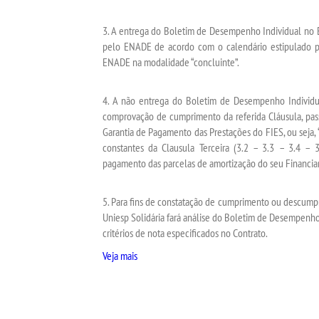
3. A entrega do Boletim de Desempenho Individual no E
pelo ENADE de acordo com o calendário estipulado pe
ENADE na modalidade “concluinte”.
4. A não entrega do Boletim de Desempenho Individu
comprovação de cumprimento da referida Cláusula, pass
Garantia de Pagamento das Prestações do FIES, ou seja
constantes da Clausula Terceira (3.2 – 3.3 – 3.4 – 3
pagamento das parcelas de amortização do seu Financiam
5. Para fins de constatação de cumprimento ou descumpr
Uniesp Solidária fará análise do Boletim de Desempenh
critérios de nota especificados no Contrato.
Veja mais