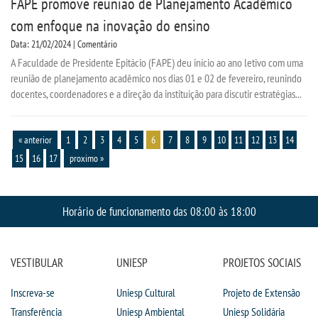
FAPE promove reunião de Planejamento Acadêmico
com enfoque na inovação do ensino
Data: 21/02/2024 | Comentário
A Faculdade de Presidente Epitácio (FAPE) deu início ao ano letivo com uma
reunião de planejamento acadêmico nos dias 01 e 02 de fevereiro, reunindo
docentes, coordenadores e a direção da instituição para discutir estratégias...
« anterior
1
2
3
4
5
6
7
8
9
10
11
12
13
14
15
16
17
proximo »
Horário de funcionamento das 08:00 às 18:00
VESTIBULAR
UNIESP
PROJETOS SOCIAIS
Inscreva-se
Uniesp Cultural
Projeto de Extensão
Transferência
Uniesp Ambiental
Uniesp Solidária