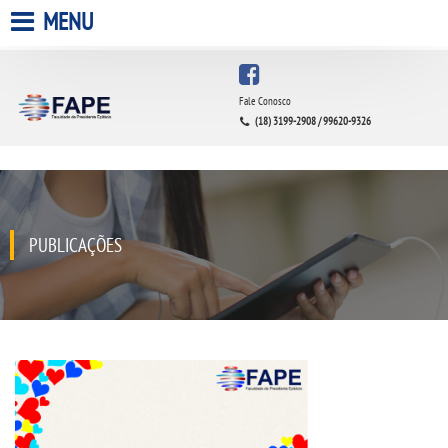
MENU
HOME
Fale Conosco
(18) 3199-2908 / 99620-9326
A FACULDADE
A UNIESP S.A.
QUEM SOMOS
PUBLICAÇÕES
INFRAESTRUTURA
BIBLIOTECA
CPA