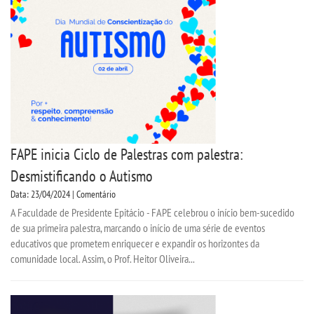
CPSA
PROUNI
CURSOS
BACHARELADOS
FAPE inicia Ciclo de Palestras com palestra:
LICENCIATURAS
Desmistificando o Autismo
Data: 23/04/2024 | Comentário
TECNOLÓGICOS
A Faculdade de Presidente Epitácio - FAPE celebrou o início bem-sucedido
de sua primeira palestra, marcando o início de uma série de eventos
VESTIBULAR
educativos que prometem enriquecer e expandir os horizontes da
comunidade local. Assim, o Prof. Heitor Oliveira...
INSCREVA-SE
TRANSFERÊNCIA