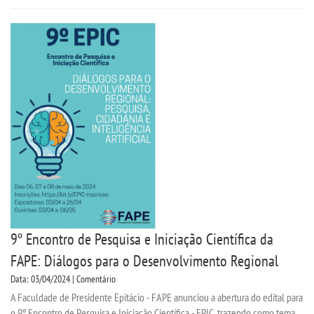
CERTIFICADOS
PORTARIAS
RESOLUÇÕES CONSU
TCC
LOGIN
WEBMAIL
9º Encontro de Pesquisa e Iniciação Científica da
FAPE: Diálogos para o Desenvolvimento Regional
PORTAL DE ALUNOS
Data: 03/04/2024 | Comentário
A Faculdade de Presidente Epitácio - FAPE anunciou a abertura do edital para
PORTAL DE PROFESSORES/ACADÊMICO
o 9º Encontro de Pesquisa e Iniciação Científica - EPIC, trazendo como tema