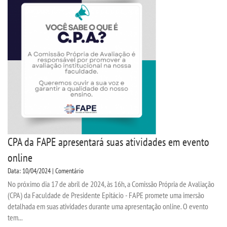
SEGUNDA GRADUAÇÃO
MATRÍCULA
EDITAL
EDITAL - ADENDO 1
PUBLICAÇÕES
CPA da FAPE apresentará suas atividades em evento
online
DESTAQUES
Data: 10/04/2024 | Comentário
No próximo dia 17 de abril de 2024, às 16h, a Comissão Própria de Avaliação
UNIESP NEWS
(CPA) da Faculdade de Presidente Epitácio - FAPE promete uma imersão
detalhada em suas atividades durante uma apresentação online. O evento
tem...
REPOSITÓRIO