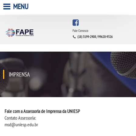
MENU
HOME
Fale Conosco
(18) 3199-2908 / 99620-9326
A FACULDADE
A UNIESP S.A.
QUEM SOMOS
IMPRENSA
INFRAESTRUTURA
BIBLIOTECA
Fale com a Assessoria de Imprensa da UNIESP
Contato Assessoria:
CPA
msd@uniesp.edu.br