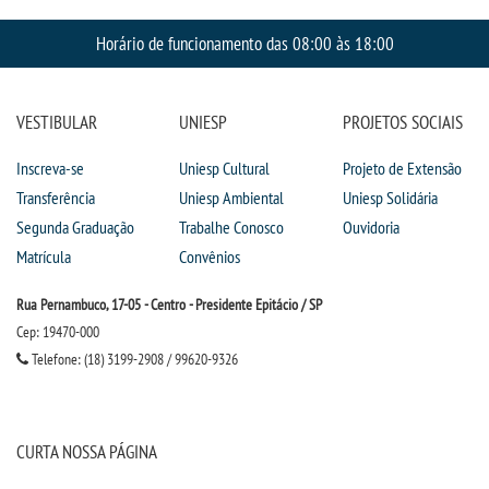
CPSA
Horário de funcionamento das 08:00 às 18:00
PROUNI
VESTIBULAR
UNIESP
PROJETOS SOCIAIS
CURSOS
Inscreva-se
Uniesp Cultural
Projeto de Extensão
BACHARELADOS
Transferência
Uniesp Ambiental
Uniesp Solidária
Segunda Graduação
Trabalhe Conosco
Ouvidoria
LICENCIATURAS
Matrícula
Convênios
TECNOLÓGICOS
Rua Pernambuco, 17-05 - Centro - Presidente Epitácio / SP
Cep: 19470-000
Telefone: (18) 3199-2908 / 99620-9326
VESTIBULAR
INSCREVA-SE
CURTA NOSSA PÁGINA
TRANSFERÊNCIA