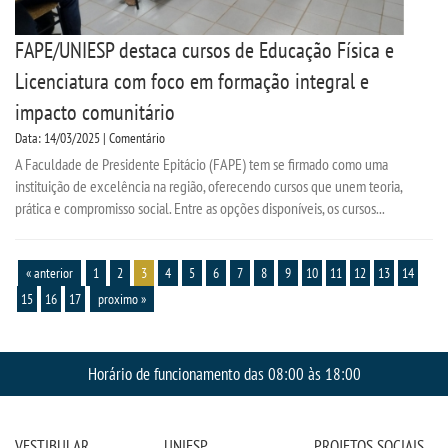
FAPE/UNIESP destaca cursos de Educação Física e
Licenciatura com foco em formação integral e
impacto comunitário
Data: 14/03/2025 | Comentário
A Faculdade de Presidente Epitácio (FAPE) tem se firmado como uma
instituição de excelência na região, oferecendo cursos que unem teoria,
prática e compromisso social. Entre as opções disponíveis, os cursos...
« anterior
1
2
3
4
5
6
7
8
9
10
11
12
13
14
15
16
17
proximo »
Horário de funcionamento das 08:00 às 18:00
VESTIBULAR
UNIESP
PROJETOS SOCIAIS