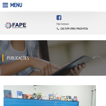
MENU
HOME
Fale Conosco
(18) 3199-2908 / 99620-9326
A FACULDADE
A UNIESP S.A.
QUEM SOMOS
PUBLICAÇÕES
INFRAESTRUTURA
BIBLIOTECA
CPA