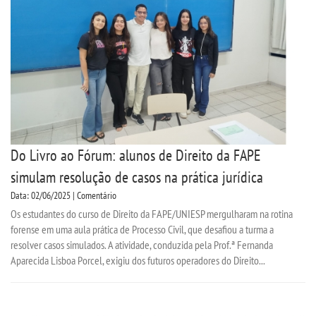
CPSA
PROUNI
CURSOS
BACHARELADOS
Do Livro ao Fórum: alunos de Direito da FAPE
LICENCIATURAS
simulam resolução de casos na prática jurídica
Data: 02/06/2025 | Comentário
TECNOLÓGICOS
Os estudantes do curso de Direito da FAPE/UNIESP mergulharam na rotina
forense em uma aula prática de Processo Civil, que desafiou a turma a
VESTIBULAR
resolver casos simulados. A atividade, conduzida pela Prof.ª Fernanda
Aparecida Lisboa Porcel, exigiu dos futuros operadores do Direito...
INSCREVA-SE
TRANSFERÊNCIA