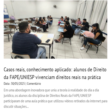
SEGUNDA GRADUAÇÃO
MATRÍCULA
EDITAL
EDITAL - ADENDO 1
PUBLICAÇÕES
Casos reais, conhecimento aplicado: alunos de Direito
da FAPE/UNIESP vivenciam direitos reais na prática
DESTAQUES
Data: 30/05/2025 | Comentário
Em uma abordagem inovadora que uniu a teoria à realidade do dia a dia
UNIESP NEWS
jurídico, os alunos da disciplina de Direitos Reais da FAPE/UNIESP
participaram de uma aula prática que utilizou vídeos retirados da internet para
discutir situações...
REPOSITÓRIO