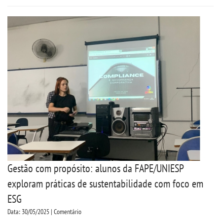
CERTIFICADOS
PORTARIAS
RESOLUÇÕES CONSU
TCC
LOGIN
WEBMAIL
Gestão com propósito: alunos da FAPE/UNIESP
exploram práticas de sustentabilidade com foco em
PORTAL DE ALUNOS
ESG
Data: 30/05/2025 | Comentário
PORTAL DE PROFESSORES/ACADÊMICO