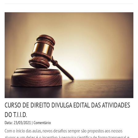
CERTIFICADOS
PORTARIAS
RESOLUÇÕES CONSU
TCC
LOGIN
WEBMAIL
CURSO DE DIREITO DIVULGA EDITAL DAS ATIVIDADES
DO T.I.I.D.
PORTAL DE ALUNOS
Data: 23/03/2021 | Comentário
Com o início das aulas, novos desafios sempre são propostos aos nossos
PORTAL DE PROFESSORES/ACADÊMICO
alunos e um deles é o incentivo à pesquisa científica de forma transversal e