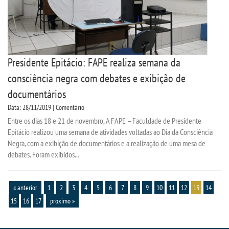
Presidente Epitácio: FAPE realiza semana da
consciência negra com debates e exibição de
documentários
Data: 28/11/2019 | Comentário
Entre os dias 18 e 21 de novembro, A FAPE – Faculdade de Presidente
Epitácio realizou uma semana de atividades voltadas ao Dia da Consciência
Negra, com a exibição de documentários e a realização de uma mesa de
debates. Foram exibidos...
« anterior
1
2
3
4
5
6
7
8
9
10
11
12
13
14
15
16
17
proximo »