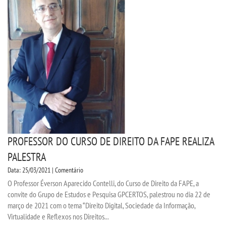
SEGUNDA GRADUAÇÃO
MATRÍCULA
EDITAL
EDITAL - ADENDO 1
PUBLICAÇÕES
PROFESSOR DO CURSO DE DIREITO DA FAPE REALIZA
PALESTRA
DESTAQUES
Data: 25/03/2021 | Comentário
O Professor Éverson Aparecido Contelli, do Curso de Direito da FAPE, a
UNIESP NEWS
convite do Grupo de Estudos e Pesquisa GPCERTOS, palestrou no dia 22 de
março de 2021 com o tema “Direito Digital, Sociedade da Informação,
Virtualidade e Reflexos nos Direitos...
REPOSITÓRIO