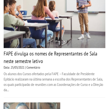
CPSA
PROUNI
CURSOS
BACHARELADOS
FAPE divulga os nomes de Representantes de Sala
LICENCIATURAS
neste semestre letivo
Data: 25/03/2021 | Comentário
TECNOLÓGICOS
Os alunos dos Cursos ofertados pela FAPE – Faculdade de Presidente
Epitácio realizaram na última semana a escolha dos Representantes de Sala,
VESTIBULAR
os quais participarão de reuniões com as Coordenações de Curso e a Direção
da...
INSCREVA-SE
TRANSFERÊNCIA