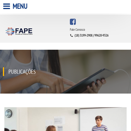
MENU
HOME
Fale Conosco
(18) 3199-2908 / 99620-9326
A FACULDADE
A UNIESP S.A.
QUEM SOMOS
PUBLICAÇÕES
INFRAESTRUTURA
BIBLIOTECA
CPA