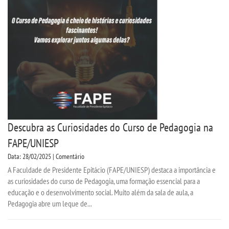
SEGUNDA GRADUAÇÃO
MATRÍCULA
EDITAL
EDITAL - ADENDO 1
Descubra as Curiosidades do Curso de Pedagogia na
PUBLICAÇÕES
FAPE/UNIESP
Data: 28/02/2025 | Comentário
DESTAQUES
A Faculdade de Presidente Epitácio (FAPE/UNIESP) destaca a importância e
as curiosidades do curso de Pedagogia, uma formação essencial para a
educação e o desenvolvimento social. Muito além da sala de aula, a
UNIESP NEWS
Pedagogia abre um leque de...
REPOSITÓRIO