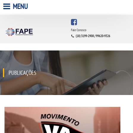
MENU
HOME
Fale Conosco
(18) 3199-2908 / 99620-9326
A FACULDADE
A UNIESP S.A.
QUEM SOMOS
PUBLICAÇÕES
INFRAESTRUTURA
BIBLIOTECA
CPA