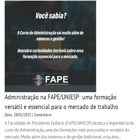
CERTIFICADOS
PORTARIAS
RESOLUÇÕES CONSU
TCC
LOGIN
Administração na FAPE/UNIESP: uma formação
WEBMAIL
versátil e essencial para o mercado de trabalho
Data: 28/02/2025 | Comentário
PORTAL DE ALUNOS
A Faculdade de Presidente Epitácio (FAPE/UNIESP) destaca a importância do
curso de Administração, uma das formações mais procuradas e versáteis do
PORTAL DE PROFESSORES/ACADÊMICO
mercado. Muito além dos números e da gestão tradicional, essa área...