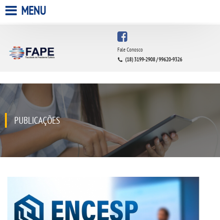
MENU
HOME
Fale Conosco
(18) 3199-2908 / 99620-9326
A FACULDADE
A UNIESP S.A.
QUEM SOMOS
PUBLICAÇÕES
INFRAESTRUTURA
BIBLIOTECA
CPA