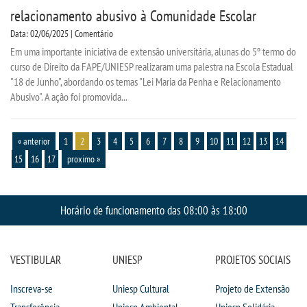
relacionamento abusivo à Comunidade Escolar
Data: 02/06/2025 | Comentário
Em uma importante iniciativa de extensão universitária, alunas do 5º termo do
curso de Direito da FAPE/UNIESP realizaram uma palestra na Escola Estadual
"18 de Junho", abordando os temas "Lei Maria da Penha e Relacionamento
Abusivo". A ação foi promovida...
« anterior
1
2
3
4
5
6
7
8
9
10
11
12
13
14
15
16
17
proximo »
Horário de funcionamento das 08:00 às 18:00
VESTIBULAR
UNIESP
PROJETOS SOCIAIS
Inscreva-se
Uniesp Cultural
Projeto de Extensão