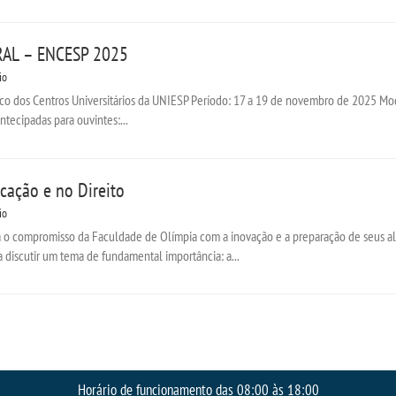
AL – ENCESP 2025
io
ico dos Centros Universitários da UNIESP Período: 17 a 19 de novembro de 2025 M
antecipadas para ouvintes:...
cação e no Direito
io
o compromisso da Faculdade de Olímpia com a inovação e a preparação de seus alun
a discutir um tema de fundamental importância: a...
Horário de funcionamento das 08:00 às 18:00