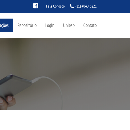
Fale Conosco
(11) 4040-6221
ações
Repositório
Login
Uniesp
Contato