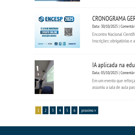
CRONOGRAMA GER
Data: 30/10/2025 | Comentár
Encontro Nacional Científ
Inscrições: obrigatórias e 
IA aplicada na edu
Data: 03/10/2025 | Comentár
Em um evento que reforça 
assumiu a sala de aula par
1
2
3
4
5
6
proximo »