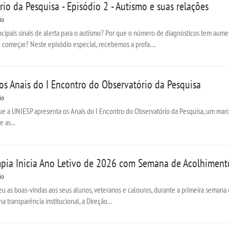
io da Pesquisa - Episódio 2 - Autismo e suas relações
io
ncipais sinais de alerta para o autismo? Por que o número de diagnósticos tem aume
começar? Neste episódio especial, recebemos a profa....
os Anais do I Encontro do Observatório da Pesquisa
io
ue a UNIESP apresenta os Anais do I Encontro do Observatório da Pesquisa, um marc
 as...
pia Inicia Ano Letivo de 2026 com Semana de Acolhimen
io
 as boas-vindas aos seus alunos, veteranos e calouros, durante a primeira semana de
 transparência institucional, a Direção...