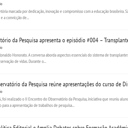
io
tória marcada por dedicação, inovação e compromisso com a educação brasileira. Sã
 e a convicção de...
tório da Pesquisa apresenta o episódio #004 – Transpla
io
Ronaldo Honorato. A conversa aborda aspectos essenciais do sistema de transplantes
servação de vidas. Durante o...
ervatório da Pesquisa reúne apresentações do curso de Di
io
, foi realizado o II Encontro do Observatório da Pesquisa, iniciativa que reuniu a
para a apresentação de trabalhos de pesquisa...
olítica Editorial e Amplia Debates sobre Formação Acadêmi