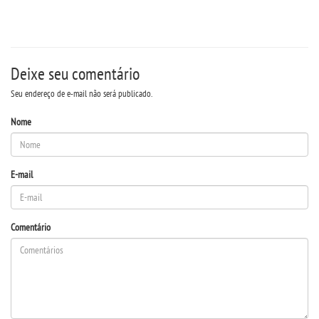
PDI
REGIMENTO GERAL
Deixe seu comentário
REGULAMENTOS
Seu endereço de e-mail não será publicado.
PPC
Nome
RELATOS
E-mail
PORTARIAS
Comentário
LOGIN
WEBMAIL
PORTAL DE ALUNOS