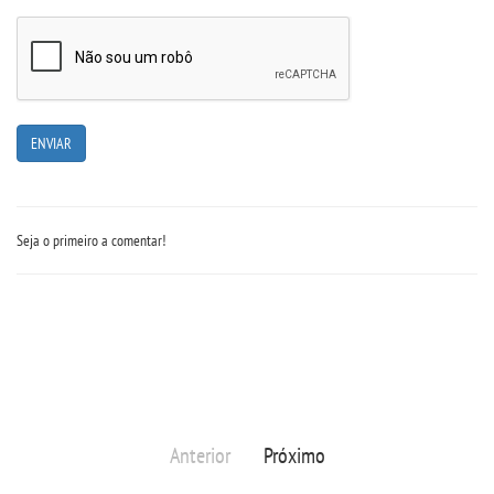
PORTAL DE PROFESSORES/ACADÊMICO
UNIESP
CONTATO
IMPRENSA
Seja o primeiro a comentar!
TRABALHE CONOSCO
OUVIDORIA
Anterior
Próximo