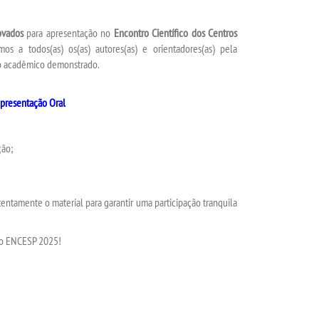
ovados
para apresentação no
Encontro Científico dos Centros
mos a todos(as) os(as) autores(as) e orientadores(as) pela
o acadêmico demonstrado.
Apresentação Oral
ção;
entamente o material para garantir uma participação tranquila
no ENCESP 2025!